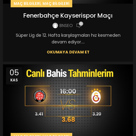
,
MAÇ BİLGİLERİ
MAÇ BILGILERI
Fenerbahçe Kayserispor Maçı
0
BNSEO
Süper Lig de 12. Hafta karşılaşmaları hız kesmeden
devam ediyor....
OKUMAYA DEVAM ET
05
KAS