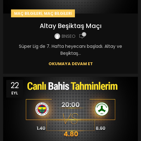
,
MAÇ BILGILERI
MAÇ BİLGİLERİ
Altay Beşiktaş Maçı
0
BNSEO
Süper Lig de 7. Hafta heyecanı başladı. Altay ve
Beşiktaş...
OKUMAYA DEVAM ET
22
EYL