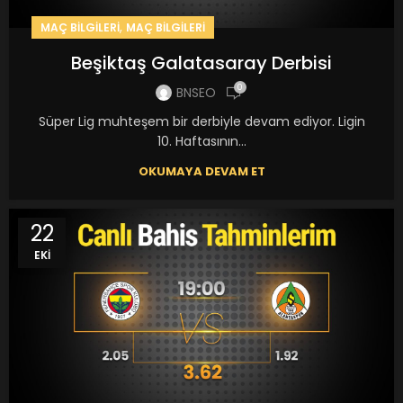
,
MAÇ BİLGİLERİ
MAÇ BILGILERI
Beşiktaş Galatasaray Derbisi
0
BNSEO
Süper Lig muhteşem bir derbiyle devam ediyor. Ligin
10. Haftasının...
OKUMAYA DEVAM ET
22
EKI