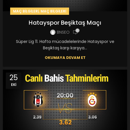
,
MAÇ BİLGİLERİ
MAÇ BILGILERI
Hatayspor Beşiktaş Maçı
0
BNSEO
Süper Lig 11. Hafta mücadelelerinde Hatayspor ve
Beşiktaş karşı karşıya...
OKUMAYA DEVAM ET
25
EKI