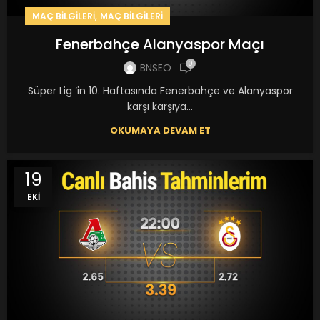
,
MAÇ BİLGİLERİ
MAÇ BILGILERI
Fenerbahçe Alanyaspor Maçı
0
BNSEO
Süper Lig ‘in 10. Haftasında Fenerbahçe ve Alanyaspor
karşı karşıya...
OKUMAYA DEVAM ET
19
EKI