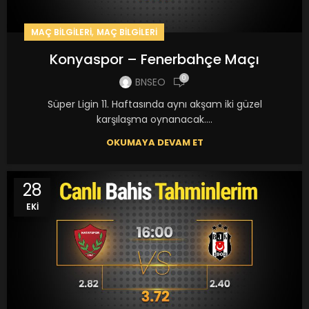
,
MAÇ BİLGİLERİ
MAÇ BILGILERI
Konyaspor – Fenerbahçe Maçı
0
BNSEO
Süper Ligin 11. Haftasında aynı akşam iki güzel
karşılaşma oynanacak....
OKUMAYA DEVAM ET
28
EKI