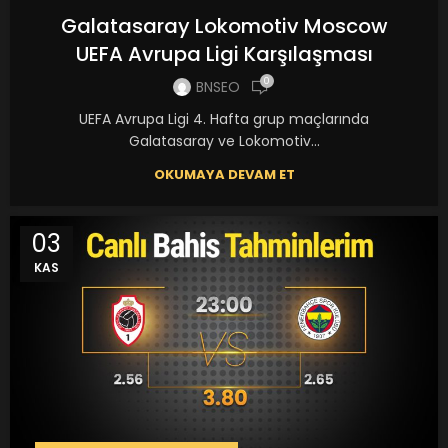
Galatasaray Lokomotiv Moscow
UEFA Avrupa Ligi Karşılaşması
0
BNSEO
UEFA Avrupa Ligi 4. Hafta grup maçlarında
Galatasaray ve Lokomotiv...
OKUMAYA DEVAM ET
03
KAS