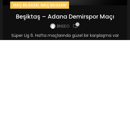
,
MAÇ BILGILERI
MAÇ BİLGİLERİ
Beşiktaş – Adana Demirspor Maçı
0
BNSEO
Süper Lig 6. Hafta maçlarında güzel bir karşılaşma var
sırada....
OKUMAYA DEVAM ET
18
EYL