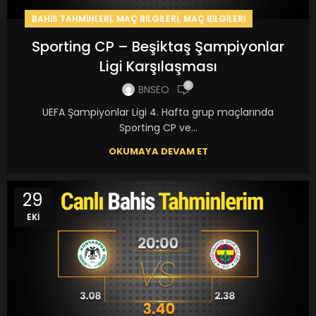
,
,
BAHIS TAHMINLERI
MAÇ BİLGİLERİ
MAÇ BILGILERI
Sporting CP – Beşiktaş Şampiyonlar
Ligi Karşılaşması
0
BNSEO
UEFA Şampiyonlar Ligi 4. Hafta grup maçlarında
Sporting CP ve...
OKUMAYA DEVAM ET
29
EKI