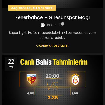
,
MAÇ BILGILERI
MAÇ BİLGİLERİ
Fenerbahçe – Giresunspor Maçı
0
BNSEO
Süper Lig 6. Hafta mücadeleleri hız kesmeden devam
ediyor. Sıradaki...
OKUMAYA DEVAM ET
22
EYL