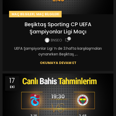
,
MAÇ BILGILERI
MAÇ BİLGİLERİ
Beşiktaş Sporting CP UEFA
Şampiyonlar Ligi Maçı
0
BNSEO
UEFA Şampiyonlar Ligi ‘n de 3.hafta karşılaşmaları
oynanırken Beşiktaş ,...
OKUMAYA DEVAM ET
17
EKI