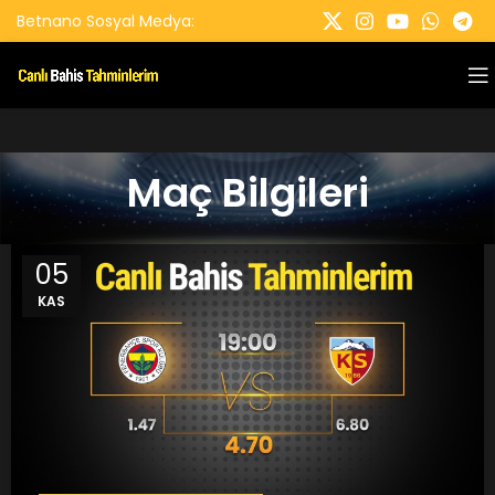
Betnano Sosyal Medya:
Maç Bilgileri
05
KAS