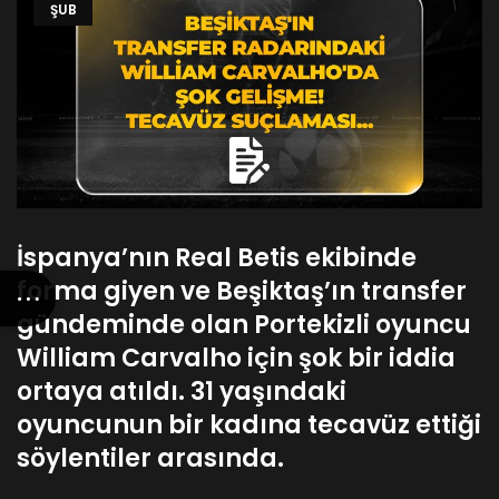
ŞUB
İspanya’nın Real Betis ekibinde
forma giyen ve Beşiktaş’ın transfer
gündeminde olan Portekizli oyuncu
William Carvalho için şok bir iddia
ortaya atıldı. 31 yaşındaki
oyuncunun bir kadına tecavüz ettiği
söylentiler arasında.