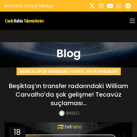
Betnano Sosyal Medya:
Blog
,
,
GÜNCEL SPOR HABERLERİ
FUTBOL
SPOR HABERLERI
Beşiktaş’ın transfer radarındaki William
Carvalho’da şok gelişme! Tecavüz
suçlaması…
BNSEO
18