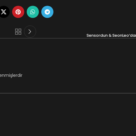
Sensordun & SeonLeo’dan
lenmişlerdir