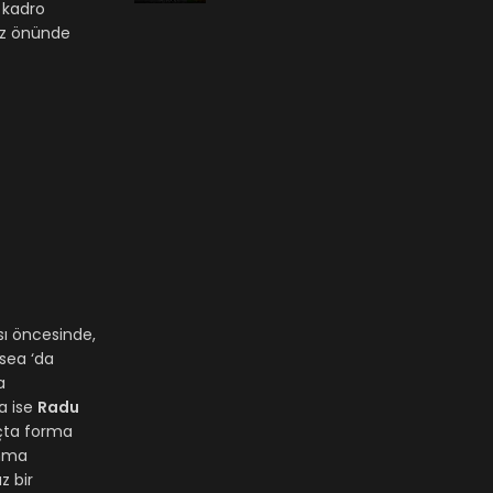
e kadro
öz önünde
sı öncesinde,
lsea ‘da
a
a ise
Radu
açta forma
unma
z bir