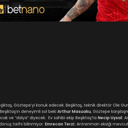
Beşiktaş, Göztepe’yi konuk edecek. Beşiktaş, teknik direktör Ole Gu
Beşiktaş’ın deneyimli sol beki
Arthur Masuaku
, Göztepe karşıla
ak ve “dalya” diyecek. Ev sahibi ekip Beşiktaş’ta
Necip Uysal:
A
dönüş tarihi bilinmiyor.
Emrecan Terzi:
Antrenman eksiği mevcu