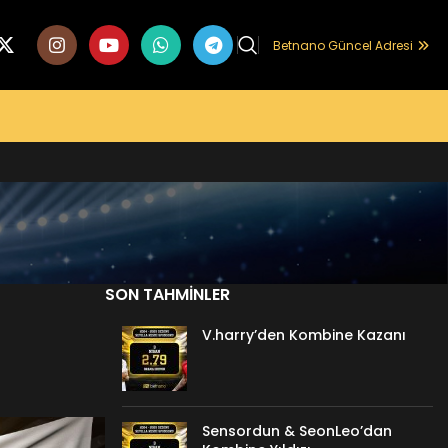
Betnano Güncel Adresi
SON TAHMINLER
V.harry’den Kombine Kazanı
Sensordun & SeonLeo’dan