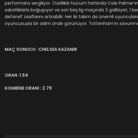
performans sergiliyor. Özellikle hücum hattında Cole Palmer’ın y
sakatlıklarla boğuşuyor ve son beş lig maçında 2 galibiyet, 1 ber
defansif zaaflarını artırabilir. Her iki takım da önemli oyuncu
oyuncusuyla bir adım önde görünüyor. Tottenham’ın savunma za
MAÇ
SONUCU : CHELSEA KAZANIR
ORAN :1.64
KOMBİNE ORANI : 2.79