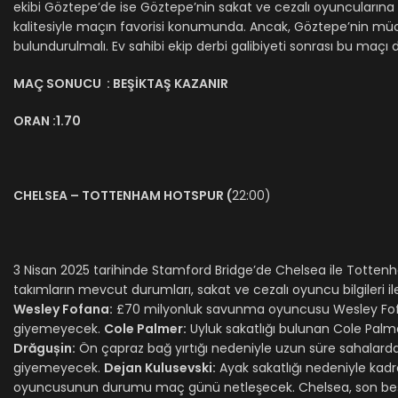
ekibi Göztepe’de ise Göztepe’nin sakat ve cezalı oyuncularına d
kalitesiyle maçın favorisi konumunda. Ancak, Göztepe’nin müc
bulundurulmalı. Ev sahibi ekip derbi galibiyeti sonrası bu maçı 
MAÇ SONUCU : BEŞİKTAŞ KAZANIR
ORAN :1.70
CHELSEA – TOTTENHAM HOTSPUR (
22:00)
​​3 Nisan 2025 tarihinde Stamford Bridge’de Chelsea ile Totte
takımların mevcut durumları, sakat ve cezalı oyuncu bilgileri
Wesley Fofana:
£70 milyonluk savunma oyuncusu Wesley Fofan
giyemeyecek.
Cole Palmer:
Uyluk sakatlığı bulunan Cole Palm
Drăgușin:
Ön çapraz bağ yırtığı nedeniyle uzun süre sahalard
giyemeyecek.
Dejan Kulusevski:
Ayak sakatlığı nedeniyle ka
oyuncusunun durumu maç günü netleşecek. Chelsea, son beş Pre