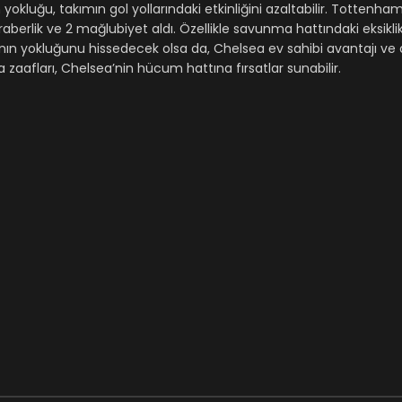
okluğu, takımın gol yollarındaki etkinliğini azaltabilir. Tottenha
aberlik ve 2 mağlubiyet aldı. Özellikle savunma hattındaki eksiklik
larının yokluğunu hissedecek olsa da, Chelsea ev sahibi avantajı v
afları, Chelsea’nin hücum hattına fırsatlar sunabilir.