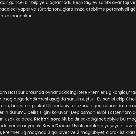
air güncel bir bilgiye ulaşılamadı. Beşiktaş, ev sahibi avantajı v
adeleci yapısı ve sürpriz sonuçlara imza atabilme potansiyeli g
da kazanacaktır.
nham Hotspur arasında oynanacak İngiltere Premier Lig karşılaşma
 ile maç değerlendirmesi aşağıda sunulmuştur. Ev sahibi ekip Che
a, hamstring sakatlığı nedeniyle sezonun geri kalanında form
er’ın durumu belirsizliğini koruyor. Deplasman ekibi Tottenham’d
an uzak kalacak.
Richarlison:
Alt baldır sakatlığı sebebiyle bu m
droda yer almayacak.
Kevin Danso:
Uyluk problemi yaşayan sav
mier Lig maçında 3 galibiyet ve 2 mağlubiyet alarak istikrarsı