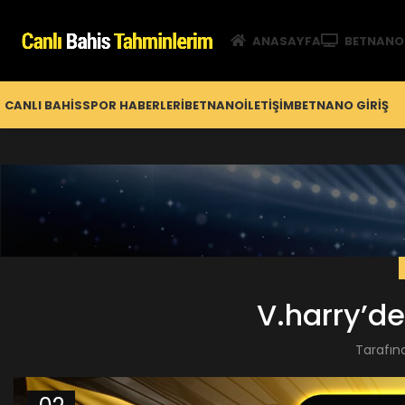
ANASAYFA
BETNANO
CANLI BAHIS
SPOR HABERLERI
BETNANO
İLETIŞIM
BETNANO GİRIŞ
V.harry’d
Tarafın