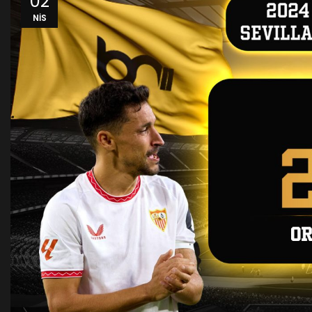
02
NIS