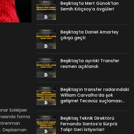
Beşiktaş’ta Mert Günok’tan
Semih Kılıçsoy’a övgüler!
Beşiktaş’ta Daniel Amartey
çıkışa geçti
Beşiktaş’ta ayrılık! Transfer
resmen açıklandı
Beşiktaş’ın transfer radarındaki
William Carvalho’da şok
gelişme! Tecavüz suçlaması…
nnar Solskjaer
şmasında forma
Beşiktaş Teknik Direktörü
ntrenman
Fernando Santos’a Sürpriz
Talip! Geri İstiyorlar!
t. Deplasman