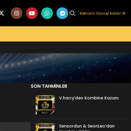
Betnano Güncel Adresi
SON TAHMINLER
V.harry’den Kombine Kazanı
Sensordun & SeonLeo’dan