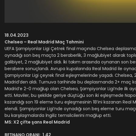
18.04.2023
Chelsea – Real Madrid Maç Tahmini
UEFA Şampiyonlar Ligi Çetrek final maçında Chelsea deplasmand
oynadığı son beş maçta 2 beraberlik, 3 mağlubiyet alarak top
galibiyet, 2 mağlubiyet aldı. İki takım arasında oynanan son beş
berabere sonuçlandı. Avrupa kupalarında Real Madrid ile oynad
Şampiyonlar Ligi çeyrek final eşleşmelerinde yaşadı. Chelsea, 
Madrid’den aldı. Turnuva tarihinde bu deplasmanda 2+ maç ka
Madrid’e 2-0 mağlup olan Chelsea, Şampiyonlar Ligi’nde ilk 
etti. Maviler, bu şekilde geriye düştüğü son iki eşleşmede Napoli 
kazandığı son 19 eleme turu eşleşmesinin 18’ini kazanan Real
elendi. Şampiyonlar Ligi’nde oynadığı son beş eleme turu maç
bu karşılaşmalarda İngiliz temsilcilerini mağlup etti.
MS: X2 çifte şans Real Madrid
BETNANO ORANI:
1.42