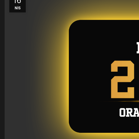
16
NIS