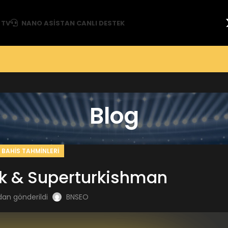
 TV
NANO ASISTAN CANLI DESTEK
Blog
BAHIS TAHMINLERI
k & Superturkishman
dan gönderildi
BNSEO