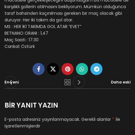
mücadele gerçekleşeceğini düşündüğüm bu mücadele de
karşılıklı gollerin atılmasını bekliyorum. Mümkün olduğunca
taraf bahsinden kaçınılması gereken bir maç olacak gibi
duruyor. Her iki takım da gol atar.
MS : HER İKİ TAKIMDA GOL ATAR “EVET”
BETNANO ORANI : 1,47
Maç Saati : 17:30
Cankat Öztürk
En yeni
Daha eski
BIR YANIT YAZIN
*
E-posta adresiniz yayınlanmayacak.
Gerekli alanlar
ile
işaretlenmişlerdir