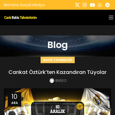
Betnano Sosyal Medya:
Blog
BAHIS TAHMINLERI
Cankat Öztürk’ten Kazandıran Tüyolar
BNSEO
10
ARA