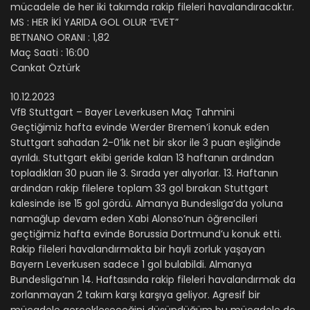
mücadele de her iki takımda rakip fileleri havalandıracaktır.
MS : HER İKİ YARIDA GOL OLUR “EVET”
BETNANO ORANI : 1,82
Maç Saati : 16:00
Cankat Öztürk
10.12.2023
VfB Stuttgart – Bayer Leverkusen Maç Tahmini
Geçtiğimiz hafta evinde Werder Bremen’i konuk eden
Stuttgart sahadan 2-0’lık net bir skor ile 3 puan eşliğinde
ayrıldı. Stuttgart ekibi geride kalan 13 haftanın ardından
topladıkları 30 puan ile 3. Sırada yer alıyorlar. 13. Haftanın
ardından rakip filelere toplam 33 gol bırakan Stuttgart
kalesinde ise 15 gol gördü. Almanya Bundesliga’da yoluna
namağlup devam eden Xabi Alonso’nun öğrencileri
geçtiğimiz hafta evinde Borussia Dortmund’u konuk etti.
Rakip fileleri havalandırmakta bir hayli zorluk yaşayan
Bayern Leverkusen sadece 1 gol bulabildi. Almanya
Bundesliga’nın 14. Haftasında rakip fileleri havalandırmak da
zorlanmayan 2 takım karşı karşıya geliyor. Agresif bir