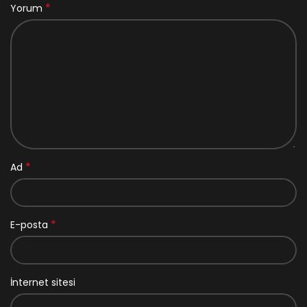
*
Yorum
*
Ad
*
E-posta
İnternet sitesi