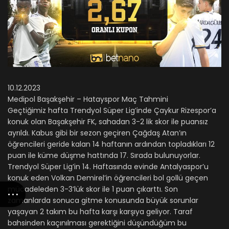
10.12.2023
Medipol Başakşehir – Hatayspor Maç Tahmini
Geçtiğimiz hafta Trendyol Süper Lig’inde Çaykur Rizespor’a
konuk olan Başakşehir FK, sahadan 3-2 lik skor ile puansız
ayrıldı. Kabus gibi bir sezon geçiren Çağdaş Atan’ın
öğrencileri geride kalan 14 haftanın ardından topladıkları 12
puan ile küme düşme hattında 17. Sırada bulunuyorlar.
Trendyol Süper Lig’in 14. Haftasında evinde Antalyaspor’u
konuk eden Volkan Demirel’in öğrencileri bol gollü geçen
mücadeleden 3-3’lük skor ile 1 puan çıkarttı. Son
zamanlarda sonuca gitme konusunda büyük sorunlar
yaşayan 2 takım bu hafta karşı karşıya geliyor. Taraf
bahsinden kaçınılması gerektiğini düşündüğüm bu