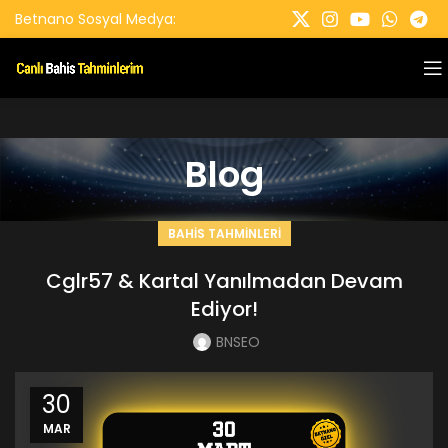
Betnano Sosyal Medya:
Blog
BAHIS TAHMINLERI
Cglr57 & Kartal Yanılmadan Devam
Ediyor!
BNSEO
30
MAR