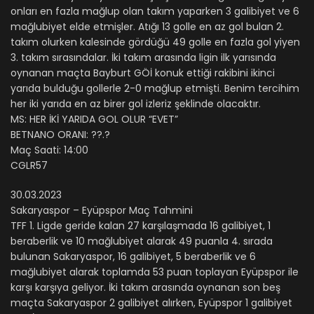
onları en fazla mağlup olan takım yaparken 3 galibiyet ve 6
mağlubiyet elde etmişler. Atığı 13 golle en az gol bulan 2.
takım olurken kalesinde gördüğü 49 golle en fazla gol yiyen
3. takım sırasındalar. İki takım arasında ligin ilk yarısında
oynanan maçta Bayburt GÖİ konuk ettiği rakibini ikinci
yarıda bulduğu gollerle 2-0 mağlup etmişti. Benim tercihim
her iki yarıda en az birer gol izleriz şeklinde olacaktır.
MS: HER İKİ YARIDA GOL OLUR “EVET”
BETNANO ORANI: ??.?
Maç Saati: 14:00
CGLR57
30.03.2023
Sakaryaspor – Eyüpspor Maç Tahmini
TFF 1. Ligde geride kalan 27 karşılaşmada 16 galibiyet, 1
beraberlik ve 10 mağlubiyet alarak 49 puanla 4. sırada
bulunan Sakaryaspor, 16 galibiyet, 5 beraberlik ve 6
mağlubiyet alarak toplamda 53 puan toplayan Eyüpspor ile
karşı karşıya geliyor. İki takım arasında oynanan son beş
maçta Sakaryaspor 2 galibiyet alırken, Eyüpspor 1 galibiyet