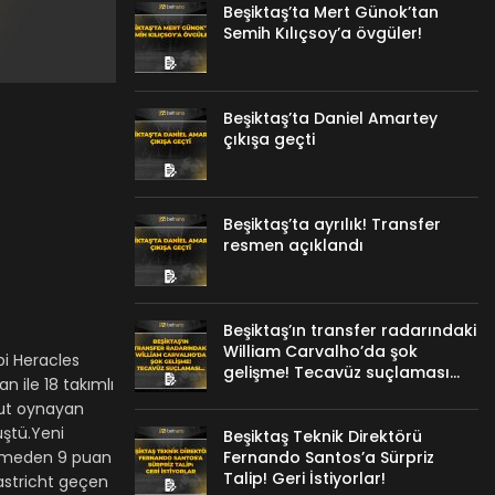
Beşiktaş’ta Mert Günok’tan
Semih Kılıçsoy’a övgüler!
Beşiktaş’ta Daniel Amartey
çıkışa geçti
Beşiktaş’ta ayrılık! Transfer
resmen açıklandı
Beşiktaş’ın transfer radarındaki
William Carvalho’da şok
bi Heracles
gelişme! Tecavüz suçlaması…
n ile 18 takımlı
 out oynayan
üştü.Yeni
Beşiktaş Teknik Direktörü
betmeden 9 puan
Fernando Santos’a Sürpriz
Talip! Geri İstiyorlar!
aastricht geçen