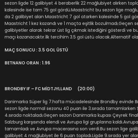
sezon ligde 12 galibiyet 4 beraberlik 22 mağlubiyet alırken topl
kalesinde ise tam 75 gol gördü.Maastricht bu sezon lige mağlu
da 2 galibiyet alan Maastricht 7 gol atarken kalesinde 5 gol 
Maastricht 1 kez kazandı ve 1 maçta eşitlik bozulmadı.Geçen se
galibiyetler alarak tekrar üst lig çıkmak istediğini gösterdi v
maçı kazanacaktır.İlk tercihim 3.5 gol üstü olacak.Alternatif ola
MAÇ SONUCU : 3.5 GOL ÜSTÜ
BETNANO ORAN : 1.96
BRONDBY IF – FC MİDTJYLLAND (20:00)
Danimarka Süper lig 7.hafta mücadelesinde Brondby evinde Bron
sezon ligde normal sezonu 40 puan ile 3.sırada tamamlarken Ş
4.sırada noktaladı.Geçen sezon Danimarka kupası Çeyrek finali
Salzburg karşısında elendi ve Avrupa ligi gruplarına kaldı.Av
tamamladı ve Avrupa macerasına son verdi.Bu sezon lige galib
galibiyet 4 mağlubiyet ile 6 puan topladı.Ligde 9.sırada yer al