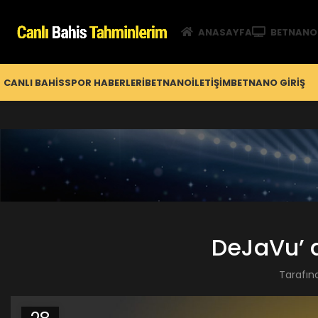
ANASAYFA
BETNANO
CANLI BAHIS
SPOR HABERLERI
BETNANO
İLETIŞIM
BETNANO GİRIŞ
DeJaVu’ 
Tarafın