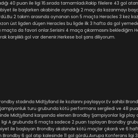
adığı 40 puan ile ligi 16.sırada tamamladı.Rakip filelere 43 gol ata
biyet ile başlarken akabinde oynadığı 2 maçı da kazanmayı başard
gördü.Bu 2 takım arasında oynanan son 5 maçta Heracles 3 kez ka
zon üst ligden düşen Heracles bu ligde ilk 3 hafta da gol yemede
e bu maçta da favori onlar.Serisini 4 maça çıkarmasını beklediğim 
rak karşılıklı gol var denenir.Herkese bol şans diliyorum.
dby stadında Midtjylland ile kozlarını paylaşıyor.Ev sahibi Bro
ampiyonluk turu grubunda kötü performans sergiledi ve 48 puan i
nde Midtjylland karşısında elenen Brondby Şampiyonlar ligi play 
rupa ligi A grubunda 6 maçta sadece 2 puan toplayan Brondby grub
iyet ile başlayan Brondby akabinde kötü maçlar çıkardı ve 6 haf
an Brondby 6 gol atıp kalesinde 11 gol gördü.Avrupa Konferans ligi 