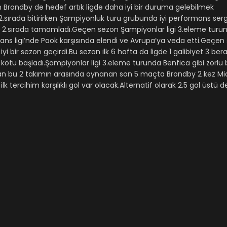
 Brondby de hedef artık ligde daha iyi bir duruma gelebilmek
.sırada bitirirken Şampiyonluk turu grubunda iyi performans ser
2.sırada tamamladı.Geçen sezon Şampiyonlar ligi 3.eleme turu
rans ligi’nde Paok karşısında elendi ve Avrupa’ya veda etti.Geçen
bir sezon geçirdi.Bu sezon ilk 6 hafta da ligde 1 galibiyet 3 bera
ötü başladı.Şampiyonlar ligi 3.eleme turunda Benfica gibi zorlu bi
pan bu 2 takımın arasında oynanan son 5 maçta Brondby 2 kez Mid
 tercihim karşılıklı gol var olacak.Alternatif olarak 2.5 gol üstü 