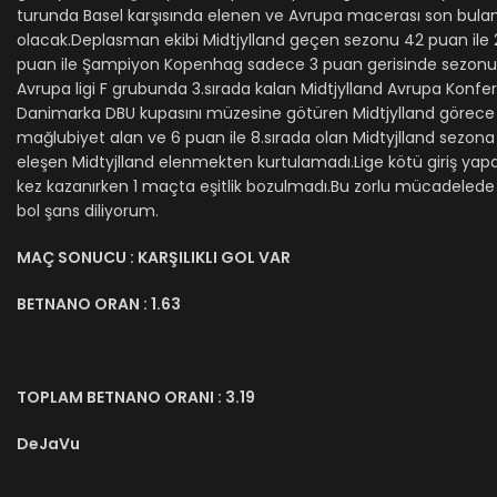
turunda Basel karşısında elenen ve Avrupa macerası son bulan
olacak.Deplasman ekibi Midtjylland geçen sezonu 42 puan ile 2
puan ile Şampiyon Kopenhag sadece 3 puan gerisinde sezonu 
Avrupa ligi F grubunda 3.sırada kalan Midtjylland Avrupa Konfe
Danimarka DBU kupasını müzesine götüren Midtjylland görece iyi 
mağlubiyet alan ve 6 puan ile 8.sırada olan Midtyjlland sezona k
eleşen Midtyjlland elenmekten kurtulamadı.Lige kötü giriş ya
kez kazanırken 1 maçta eşitlik bozulmadı.Bu zorlu mücadelede ilk
bol şans diliyorum.
MAÇ SONUCU : KARŞILIKLI GOL VAR
BETNANO ORAN : 1.63
TOPLAM BETNANO ORANI : 3.19
DeJaVu