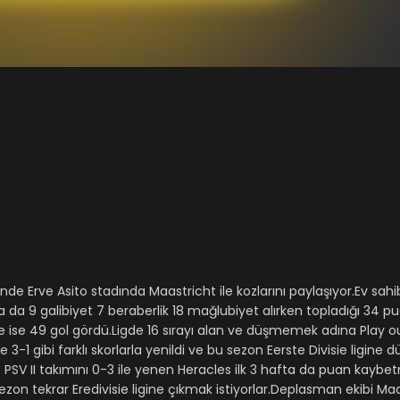
de Erve Asito stadında Maastricht ile kozlarını paylaşıyor.Ev sahi
 da 9 galibiyet 7 beraberlik 18 mağlubiyet alırken topladığı 34 pua
sinde ise 49 gol gördü.Ligde 16 sırayı alan ve düşmemek adına Play
3-1 gibi farklı skorlarla yenildi ve bu sezon Eerste Divisie ligine d
ve PSV II takımını 0-3 ile yenen Heracles ilk 3 hafta da puan kay
sezon tekrar Eredivisie ligine çıkmak istiyorlar.Deplasman ekibi M