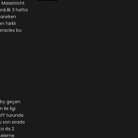
n Maastricht
ı.İlk 3 hafta
zanırken
n farklı
Heracles bu
ndby geçen
le ligi
off turunda
u son sırada
ta da 2
3.eleme