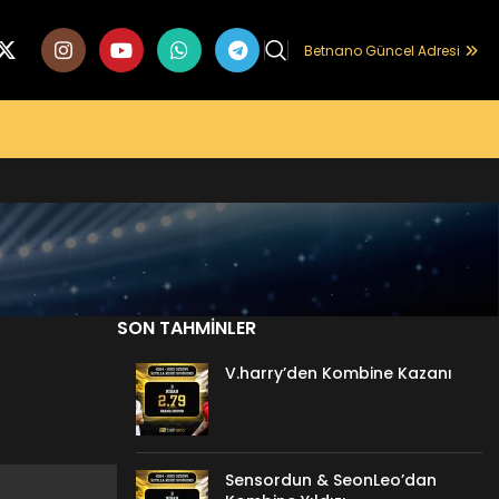
Betnano Güncel Adresi
SON TAHMINLER
V.harry’den Kombine Kazanı
Sensordun & SeonLeo’dan