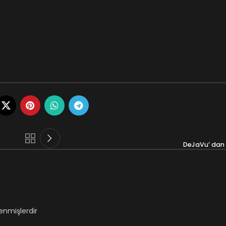
DeJaVu’ dan
lenmişlerdir