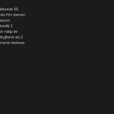
gilesede 65
nda PSV elenen
 sezon
berlik 2
r rakip ile
tyjlland da 2
denenir.Herkese