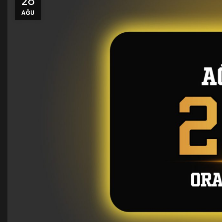
28
AĞU