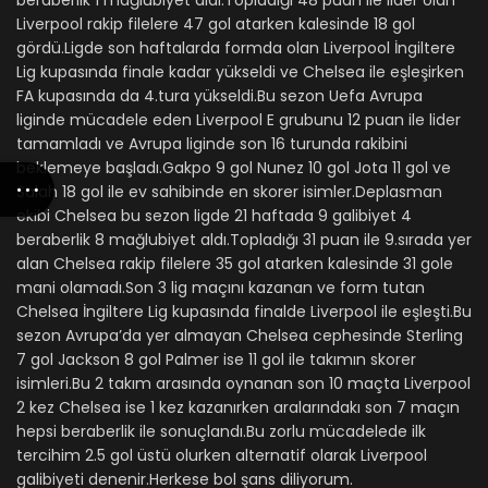
beraberlik 1 mağlubiyet aldı.Topladığı 48 puan ile lider olan
Liverpool rakip filelere 47 gol atarken kalesinde 18 gol
gördü.Ligde son haftalarda formda olan Liverpool İngiltere
Lig kupasında finale kadar yükseldi ve Chelsea ile eşleşirken
FA kupasında da 4.tura yükseldi.Bu sezon Uefa Avrupa
liginde mücadele eden Liverpool E grubunu 12 puan ile lider
tamamladı ve Avrupa liginde son 16 turunda rakibini
beklemeye başladı.Gakpo 9 gol Nunez 10 gol Jota 11 gol ve
Salah 18 gol ile ev sahibinde en skorer isimler.Deplasman
ekibi Chelsea bu sezon ligde 21 haftada 9 galibiyet 4
beraberlik 8 mağlubiyet aldı.Topladığı 31 puan ile 9.sırada yer
alan Chelsea rakip filelere 35 gol atarken kalesinde 31 gole
mani olamadı.Son 3 lig maçını kazanan ve form tutan
Chelsea İngiltere Lig kupasında finalde Liverpool ile eşleşti.Bu
sezon Avrupa’da yer almayan Chelsea cephesinde Sterling
7 gol Jackson 8 gol Palmer ise 11 gol ile takımın skorer
isimleri.Bu 2 takım arasında oynanan son 10 maçta Liverpool
2 kez Chelsea ise 1 kez kazanırken aralarındakı son 7 maçın
hepsi beraberlik ile sonuçlandı.Bu zorlu mücadelede ilk
tercihim 2.5 gol üstü olurken alternatif olarak Liverpool
galibiyeti denenir.Herkese bol şans diliyorum.