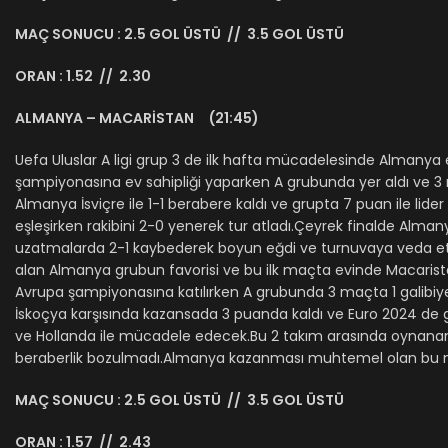
MAÇ SONUCU : 2.5 GOL ÜSTÜ // 3.5 GOL ÜSTÜ
ORAN : 1.52 // 2.30
ALMANYA – MACARİSTAN (21:45)
Uefa Uluslar A ligi grup 3 de ilk hafta mücadelesinde Almanya 
şampiyonasına ev sahipliği yaparken A grubunda yer aldı ve 3 m
Almanya İsviçre ile 1-1 berabere kaldı ve grupta 7 puan ile lid
eşleşirken rakibini 2-0 yenerek tur atladı.Çeyrek finalde Alma
uzatmalarda 2-1 kaybederek boyun eğdi ve turnuvaya veda etti.
alan Almanya grubun favorisi ve bu ilk maçta evinde Macarista
Avrupa şampiyonasına katılırken A grubunda 3 maçta 1 galibiy
İskoçya karşısında kazansada 3 puanda kaldı ve Euro 2024 de 
ve Hollanda ile mücadele edecek.Bu 2 takım arasında oynana
beraberlik bozulmadı.Almanya kazanması muhtemel olan bu maçt
MAÇ SONUCU : 2.5 GOL ÜSTÜ // 3.5 GOL ÜSTÜ
ORAN : 1.57 // 2.43