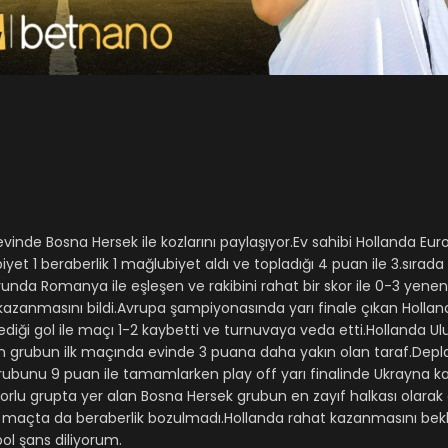
evinde Bosna Hersek ile kozlarını paylaşıyor.Ev sahibi Hollanda Eu
t 1 beraberlik 1 mağlubiyet aldı ve topladığı 4 puan ile 3.sırada 
urunda Romanya ile eşleşen ve rakibini rahat bir skor ile 0-3 yene
kazanmasını bildi.Avrupa şampiyonasında yarı finale çıkan Holland
iği gol ile maçı 1-2 kaybetti ve turnuvaya veda etti.Hollanda Ulus
en grubun ilk maçında evinde 3 puana daha yakın olan taraf.Dep
bunu 9 puan ile tamamlarken play off yarı finalinde Ukrayna kar
zorlu grupta yer alan Bosna Hersek grubun en zayıf halkası olarak 
1 maçta da beraberlik bozulmadı.Hollanda rahat kazanmasını bek
ol şans diliyorum.