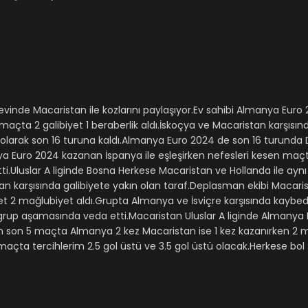
evinde Macaristan ile kozlarını paylaşıyor.Ev sahibi Almanya Eur
açta 2 galibiyet 1 beraberlik aldı.İskoçya ve Macaristan karşısı
er olarak son 16 turuna kaldı.Almanya Euro 2024 de son 16 turunda
nya Euro 2024 kazanan İspanya ile eşleşirken nefesleri kesen maçt
Uluslar A liginde Bosna Herkese Macaristan ve Hollanda ile aynı
n karşısında galibiyete yakın olan taraf.Deplasman ekibi Macari
et 2 mağlubiyet aldı.Grupta Almanya ve İsviçre karşısında kayb
grup aşamasında veda etti.Macaristan Uluslar A liginde Almanya
n son 5 maçta Almanya 2 kez Macaristan ise 1 kez kazanırken 2
a tercihlerim 2.5 gol üstü ve 3.5 gol üstü olacak.Herkese bol 