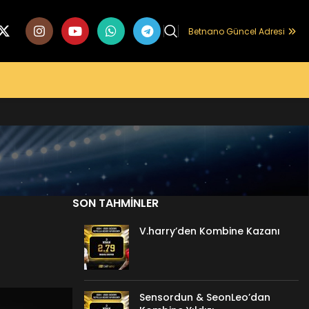
Betnano Güncel Adresi
SON TAHMINLER
V.harry’den Kombine Kazanı
Sensordun & SeonLeo’dan