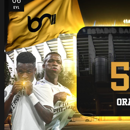
06
EYL