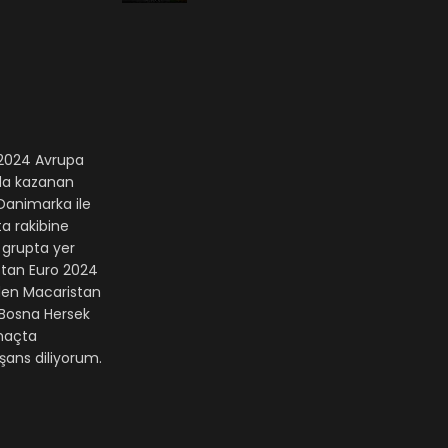
o 2024 Avrupa
nda kazanan
 Danimarka ile
a rakibine
 grupta yer
stan Euro 2024
eden Macaristan
 Bosna Hersek
 maçta
şans diliyorum.