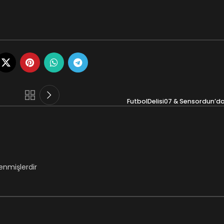
FutbolDelisi07 & Sensordun’d
lenmişlerdir