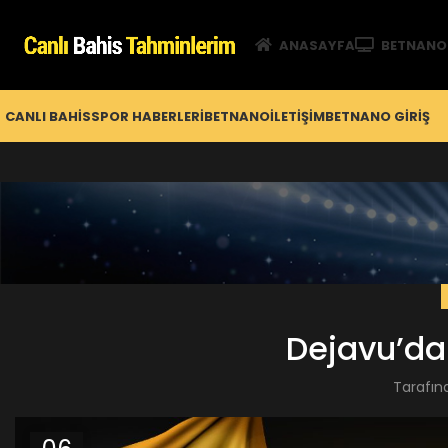
ANASAYFA
BETNANO
CANLI BAHIS
SPOR HABERLERI
BETNANO
İLETIŞIM
BETNANO GİRIŞ
Dejavu’da
Tarafın