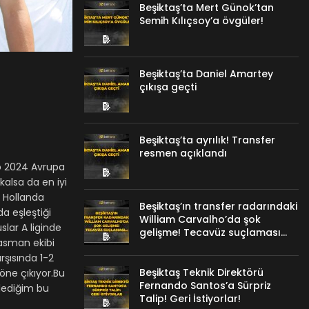
Beşiktaş’ta Mert Günok’tan
Semih Kılıçsoy’a övgüler!
Beşiktaş’ta Daniel Amartey
çıkışa geçti
Beşiktaş’ta ayrılık! Transfer
resmen açıklandı
ro 2024 Avrupa
kalsa da en iyi
n Hollanda
Beşiktaş’ın transfer radarındaki
a eşleştiği
William Carvalho’da şok
lar A liginde
gelişme! Tecavüz suçlaması…
lasman ekibi
şısında 1-2
Beşiktaş Teknik Direktörü
öne çıkıyor.Bu
Fernando Santos’a Sürpriz
lediğim bu
Talip! Geri İstiyorlar!