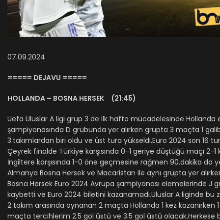
07.09.2024
===== DEJAVU =====
HOLLANDA – BOSNA HERSEK (21:45)
Uefa Uluslar A ligi grup 3 de ilk hafta mücadelesinde Hollanda 
şampiyonasında D grubunda yer alırken grupta 3 maçta 1 galibiye
3.takımlardan biri oldu ve üst tura yükseldi.Euro 2024 son 16 t
Çeyrek finalde Türkiye karşısında 0-1 geriye düştüğü maçı 2-1 
İngiltere karşısında 1-0 öne geçmesine rağmen 90.dakika da yed
Almanya Bosna Hersek ve Macaristan ile aynı grupta yer alırk
Bosna Hersek Euro 2024 Avrupa şampiyonası elemelerinde J gru
kaybetti ve Euro 2024 biletini kazanamadı.Uluslar A liginde bu 
2 takım arasında oynanan 2 maçta Hollanda 1 kez kazanırken 
maçta tercihlerim 2.5 gol üstü ve 3.5 gol üstü olacak.Herkese b