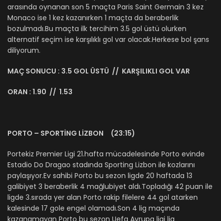
arasında oynanan son 5 maçta Paris Saint Germain 3 kez
Monaco ise 1 kez kazanırken 1 maçta da beraberlik
bozulmadı.Bu maçta ilk tercihim 3.5 gol üstü olurken
alternatif seçim ise karşılıklı gol var olacak.Herkese bol şans
diliyorum.
MAÇ SONUCU : 3.5 GOL ÜSTÜ // KARŞILIKLI GOL VAR
ORAN : 1.90 // 1.53
PORTO – SPORTİNG LİZBON (23:15)
Portekiz Premier Ligi 21.hafta mücadelesinde Porto evinde
Estadio Do Dragao stadında Sporting Lizbon ile kozlarını
paylaşıyor.Ev sahibi Porto bu sezon ligde 20 haftada 13
galibiyet 3 beraberlik 4 mağlubiyet aldı.Topladığı 42 puan ile
ligde 3.sırada yer alan Porto rakip filelere 44 gol atarken
kalesinde 17 gole engel olamadı.Son 4 lig maçında
kazanamayan Porto bu sezon Uefa Avrupa ligi lig