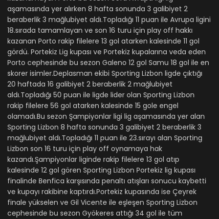
aşamasında yer alırken 8 hafta sonunda 3 galibiyet 2
beraberlik 3 mağlubiyet aldı.Topladığı 11 puan ile Avrupa ligini
18.sırada tamamlayan ve son 16 turu için play off hakkı
kazanan Porto rakip filelere 13 gol atarken kalesinde 11 gol
gördü. Portekiz Lig kupası ve Portekiz kupalarına veda eden
Porto cephesinde bu sezon Galeno 12 gol Samu 18 gol ile en
skorer isimler.Deplasman ekibi Sporting Lizbon ligde çıktığı
20 haftada 16 galibiyet 2 beraberlik 2 mağlubiyet
aldı.Topladığı 50 puan ile ligde lider olan Sporting Lizbon
rakip filelere 56 gol atarken kalesinde 15 gole engel
olamadı.Bu sezon Şampiyonlar ligi lig aşamasında yer alan
Sporting Lizbon 8 hafta sonunda 3 galibiyet 2 beraberlik 3
mağlubiyet aldı.Topladığı 11 puan ile 23.sırayı alan Sporting
Lizbon son 16 turu için play off oynamaya hak
kazandı.Şampiyonlar liginde rakip filelere 13 gol atıp
kalesinde 12 gol gören Sporting Lizbon Portekiz lig kupası
finalinde Benfica karşısında penaltı atışları sonucu kaybetti
ve kupayı rakibine kaptırdı.Portekiz kupasında ise Çeyrek
finale yükselen ve Gil Vicente ile eşleşen Sporting Lizbon
cephesinde bu sezon Gyökeres attığı 34 gol ile tüm