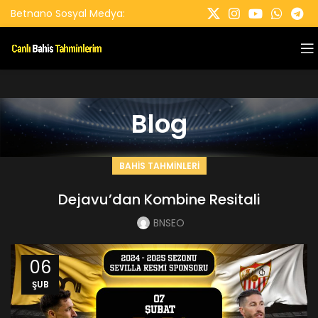
Betnano Sosyal Medya:
Blog
BAHIS TAHMINLERI
Dejavu’dan Kombine Resitali
BNSEO
06
ŞUB