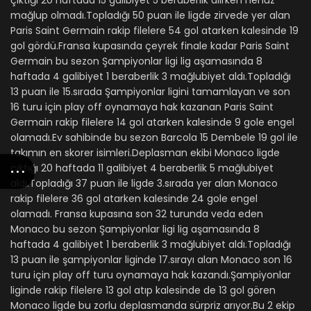
çıktığı 20 haftada 15 galibiyet 5 beraberlik alırken henüz
mağlup olmadı.Topladığı 50 puan ile ligde zirvede yer alan
Paris Saint Germain rakip filelere 54 gol atarken kalesinde 19
gol gördü.Fransa kupasında çeyrek finale kadar Paris Saint
Germain bu sezon Şampiyonlar ligi lig aşamasında 8
haftada 4 galibiyet 1 beraberlik 3 mağlubiyet aldı.Topladığı
13 puan ile 15.sırada Şampiyonlar ligini tamamlayan ve son
16 turu için play off oynamaya hak kazanan Paris Saint
Germain rakip filelere 14 gol atarken kalesinde 9 gole engel
olamadı.Ev sahibinde bu sezon Barcola 15 Dembele 19 gol ile
takımın en skorer isimleri.Deplasman ekibi Monaco ligde
çıktığı 20 haftada 11 galibiyet 4 beraberlik 5 mağlubiyet
aldı.Topladığı 37 puan ile ligde 3.sırada yer alan Monaco
rakip filelere 36 gol atarken kalesinde 24 gole engel
olamadı. Fransa kupasına son 32 turunda veda eden
Monaco bu sezon Şampiyonlar ligi lig aşamasında 8
haftada 4 galibiyet 1 beraberlik 3 mağlubiyet aldı.Topladığı
13 puan ile şampiyonlar liginde 17.sırayı alan Monaco son 16
turu için play off turu oynamaya hak kazandı.Şampiyonlar
liginde rakip filelere 13 gol atıp kalesinde de 13 gol gören
Monaco ligde bu zorlu deplasmanda sürpriz arıyor.Bu 2 ekip