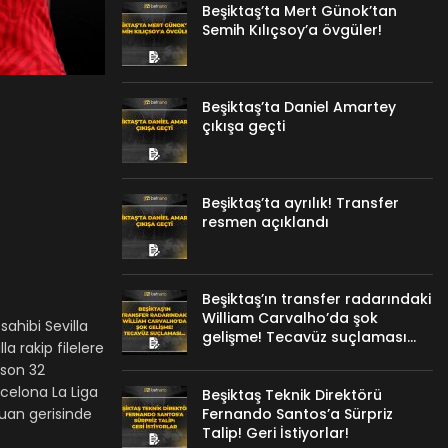
Beşiktaş’ta Mert Günok’tan
Semih Kılıçsoy’a övgüler!
Beşiktaş’ta Daniel Amartey
çıkışa geçti
Beşiktaş’ta ayrılık! Transfer
resmen açıklandı
Beşiktaş’ın transfer radarındaki
William Carvalho’da şok
ahibi Sevilla
gelişme! Tecavüz suçlaması…
a rakip filelere
 son 32
rcelona La Liga
Beşiktaş Teknik Direktörü
Fernando Santos’a Sürpriz
puan gerisinde
Talip! Geri İstiyorlar!