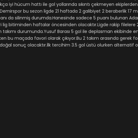
a iyi hücum hattı ile gol yollarında sıkıntı çekmeyen ekiplerde
mirspor bu sezon ligde 21 haftada 2 galibiyet 2 beraberlik 17 ma
uanı da silinmiş durumda.Hanesinde sadece 5 puanı bulunan Ad
ig bitiminden haftalar öncesinden olacaktır.Ligde rakip filelere 
en takımı durumunda.Yusuf Barası 5 gol ile deplasman ekibinde en
en bu maçada favori olarak çıkıyor.Bu 2 takım arasında gerek 
l sonuç olacaktır.İlk tercihim 3.5 gol üstü olurken alternatif olar