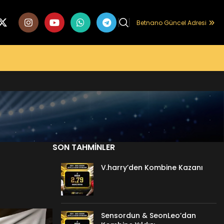
Betnano Güncel Adresi
SON TAHMINLER
V.harry’den Kombine Kazanı
Sensordun & SeonLeo’dan