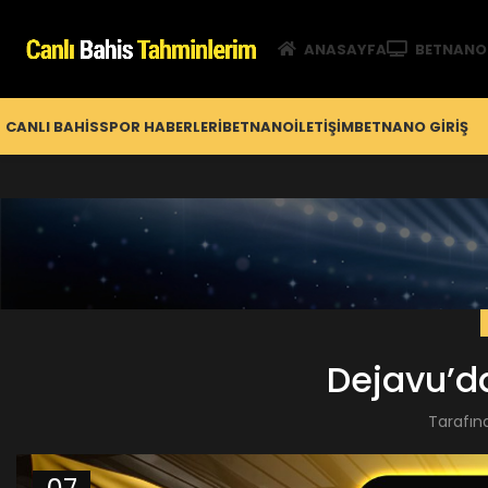
ANASAYFA
BETNANO
CANLI BAHIS
SPOR HABERLERI
BETNANO
İLETIŞIM
BETNANO GİRIŞ
Dejavu’d
Tarafın