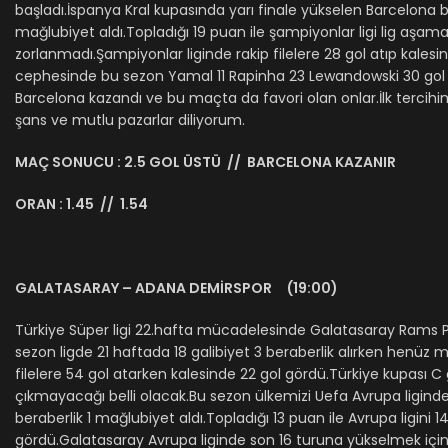
başladı.İspanya Kral kupasında yarı finale yükselen Barcelona b
mağlubiyet aldı.Topladığı 19 puan ile şampiyonlar ligi lig aşa
zorlanmadı.Şampiyonlar liginde rakip filelere 28 gol atıp kale
cephesinde bu sezon Yamal 11 Rapinha 23 Lewandowski 30 gol i
Barcelona kazandı ve bu maçta da favori olan onlar.İlk tercihim
şans ve mutlu pazarlar diliyorum.
MAÇ SONUCU : 2.5 GOL ÜSTÜ // BARCELONA KAZANIR
ORAN : 1.45 // 1.54
GALATASARAY – ADANA DEMİRSPOR (19:00)
Türkiye Süper ligi 22.hafta mücadelesinde Galatasaray Rams Pa
sezon ligde 21 haftada 18 galibiyet 3 beraberlik alırken henüz ma
filelere 54 gol atarken kalesinde 22 gol gördü.Türkiye kupası
çıkmayacağı belli olacak.Bu sezon ülkemizi Uefa Avrupa ligind
beraberlik 1 mağlubiyet aldı.Topladığı 13 puan ile Avrupa ligini
gördü.Galatasaray Avrupa liginde son 16 turuna yükselmek için 