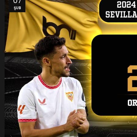
07
ŞUB