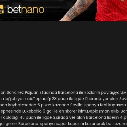
n Sanchez Pizjuan stadında Barcelona ile kozlarını paylaşıyor.Ev s
mağlubiyet aldı.Topladığı 28 puan ile ligde 12.sırada yer alan Sevill
çında kaybetmeden 6 puan kazanan Sevilla İspanya Kral kupasına
cephesinde Lukebakio 9 gol ile en skorer isim.Deplasman ekibi Ba
ı.Topladığı 45 puan ile ligde 3.sırada yer alan Barcelona liderin 4 
 24 gol gören Barcelona İspanya süper kupasını kazanarak bu sezona