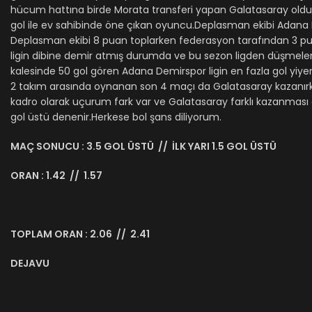
hücum hattına birde Morata transferi yapan Galatasaray oldukç
gol ile ev sahibinde öne çıkan oyuncu.Deplasman ekibi Adana De
Deplasman ekibi 8 puan toplarken federasyon tarafından 3 p
ligin dibine demir atmış durumda ve bu sezon ligden düşmeleri l
kalesinde 50 gol gören Adana Demirspor ligin en fazla gol yiy
2 takım arasında oynanan son 4 maçı da Galatasaray kazanırk
kadro olarak uçurum fark var ve Galatasaray farklı kazanması doğa
gol üstü denenir.Herkese bol şans diliyorum.
MAÇ SONUCU : 3.5 GOL ÜSTÜ // İLK YARI 1.5 GOL ÜSTÜ
ORAN : 1.42 // 1.57
TOPLAM ORAN : 2.06 // 2.41
DEJAVU