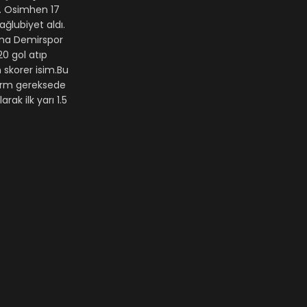
n. Osimhen 17
ğlubiyet aldı.
ana Demirspor
20 gol atıp
 skorer isim.Bu
form gereksede
ak ilk yarı 1.5