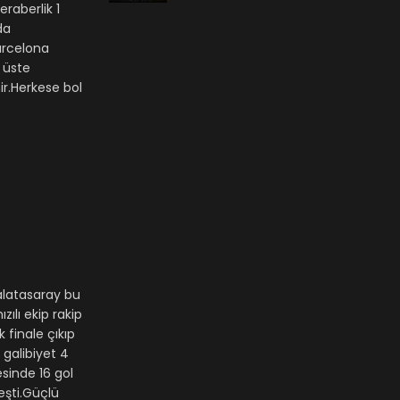
raberlik 1
da
arcelona
 üste
ir.Herkese bol
alatasaray bu
ılı ekip rakip
finale çıkıp
 galibiyet 4
esinde 16 gol
eşti.Güçlü