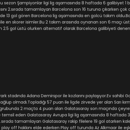
u sezon Şampiyonlar ligi lig aşamasında 8 haftada 6 galibiyet 1 be
masını 2.sırada tamamlayan Barcelona son 16 turuna çıkarken çok 
sinde 13 gol gören Barcelona lig aşamasında en golcü takım oldu.B
le en skorer isimler.Bu 2 takım arasında oynanan son 6 maçı üst
 2.5 gol üstü olurken alternatif olarak Barcelona galibiyeti denen
rk stadında Adana Demirspor ile kozlarını paylaşıyor.Ev sahibi G
ğlup olmadı.Topladığı 57 puan ile ligde zirvede yer alan Sarı kırmız
 C grubunda 2 maçta 4 puan alan Galatasaray son maçında çeyrek 
e temsil eden Galatasaray Avrupa ligi lig aşamasında 8 haftada 3
 14.sırada tamamlayan Galatasaray rakip filelere 19 gol atarken kal
play off hakkını elde ederken Play off turunda Az Alkmaar ile eşl