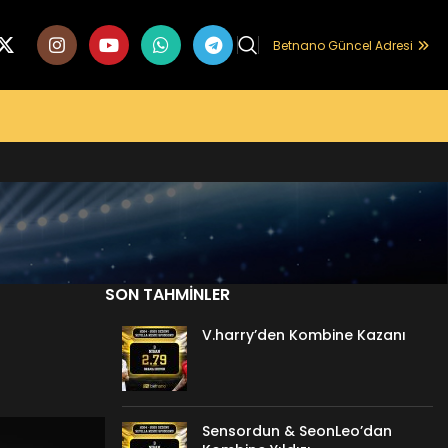
Betnano Güncel Adresi
SON TAHMINLER
V.harry’den Kombine Kazanı
Sensordun & SeonLeo’dan