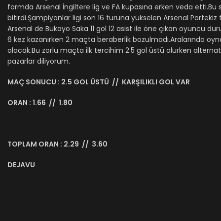
formda Arsenal İngiltere lig ve FA kupasına erken veda etti.B
bitirdi.Şampiyonlar ligi son 16 turuna yükselen Arsenal Portekiz 
Arsenal de Bukayo Saka 11 gol 12 asist ile öne çıkan oyuncu 
6 kez kazanırken 2 maçta beraberlik bozulmadı.Aralarında o
olacak.Bu zorlu maçta ilk tercihim 2.5 gol üstü olurken alternati
pazarlar diliyorum.
MAÇ SONUCU : 2.5 GOL ÜSTÜ // KARŞILIKLI GOL VAR
ORAN : 1.66 // 1.80
TOPLAM ORAN : 2.29 // 3.60
DEJAVU