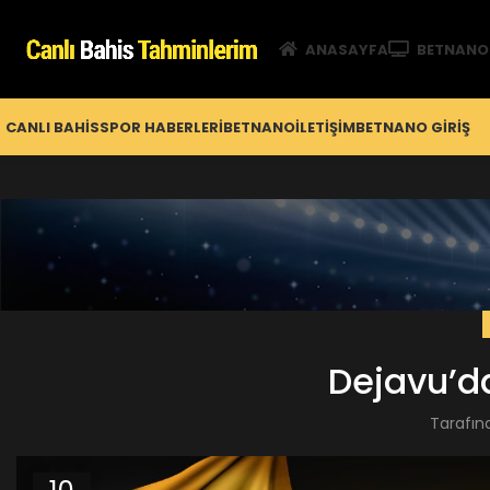
ANASAYFA
BETNANO
CANLI BAHIS
SPOR HABERLERI
BETNANO
İLETIŞIM
BETNANO GİRIŞ
Dejavu’d
Tarafın