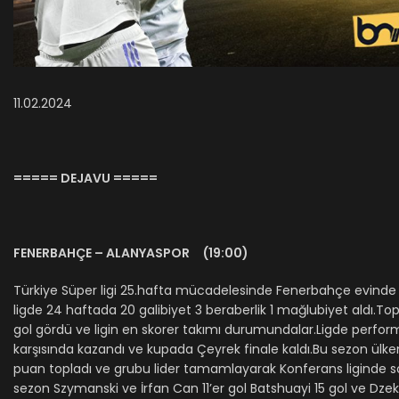
11.02.2024
===== DEJAVU =====
FENERBAHÇE – ALANYASPOR (19:00)
Türkiye Süper ligi 25.hafta mücadelesinde Fenerbahçe evinde Ü
ligde 24 haftada 20 galibiyet 3 beraberlik 1 mağlubiyet aldı.Top
gol gördü ve ligin en skorer takımı durumundalar.Ligde perfor
karşısında kazandı ve kupada Çeyrek finale kaldı.Bu sezon ül
puan topladı ve grubu lider tamamlayarak Konferans liginde son 
sezon Szymanski ve İrfan Can 11’er gol Batshuayi 15 gol ve Dze