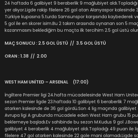
24 haftada 6 galibiyet 9 beraberlik 9 mağlubiyet aldı.Topladı
yer alıyor.Ligde rakip filelere 26 gol atan Alanyaspor kalesin
Türkiye kupasına 5.turda Samsunspor karşısında kaybederek ve
5 gol ile en skorer isim.Bu 2 takım arasında oynanan son 5 m
kazanmasını beklediğim bu maçta ilk tercihim 2.5 gol üstü olur
MAÇ SONUCU : 2.5 GOL ÜSTÜ // 3.5 GOL ÜSTÜ
ORAN : 1.38 // 2.00
WEST HAM UNİTED – ARSENAL (17:00)
İngiltere Premier ligi 24.hafta mücadelesinde West Ham United
sezon Premier ligde 23.haftada 10 galibiyet 6 beraberlik 7 mağlu
atarken kalesinde de 36 gol gördü.Son 4 lig maçında galibiye
Avrupa ligi A grubunda mücadele eden West Ham grubu 15 puan i
beklemeye başladı.Ev sahibinde bu sezon M.Kudus 9 gol J.Bowen 
galibiyet 4 beraberlik 4 mağlubiyet aldı.Topladığı 49 puan ile 
filelere 47 gol atarken kalesinde 22 gole mani olamadı.Ligde s