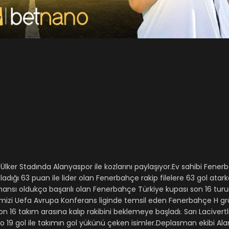
lker Stadında Alanyaspor ile kozlarını paylaşıyor.Ev sahibi Fene
ladığı 63 puan ile lider olan Fenerbahçe rakip filelere 63 gol atar
mansı oldukça başarılı olan Fenerbahçe Türkiye kupası son 16 tu
kemizi Uefa Avrupa Konferans liginde temsil eden Fenerbahçe H g
16 takım arasına kalıp rakibini beklemeye başladı. Sarı Lacivertl
ko 19 gol ile takımın gol yükünü çeken isimler.Deplasman ekibi Al