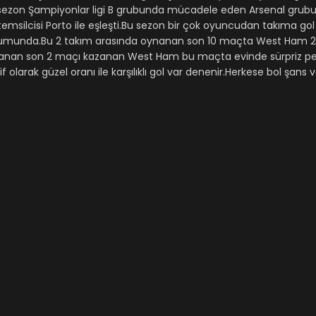
u sezon Şampiyonlar ligi B grubunda mücadele eden Arsenal grubu 
temsilcisi Porto ile eşleşti.Bu sezon bir çok oyuncudan takıma gol 
durumunda.Bu 2 takım arasında oynanan son 10 maçta West Ham 2 
ynanan son 2 maçı kazanan West Ham bu maçta evinde sürpriz p
f olarak güzel oranı ile karşılıklı gol var denenir.Herkese bol şans