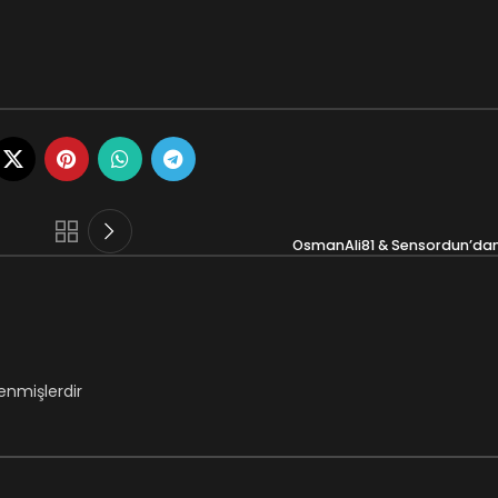
OsmanAli81 & Sensordun’da
lenmişlerdir