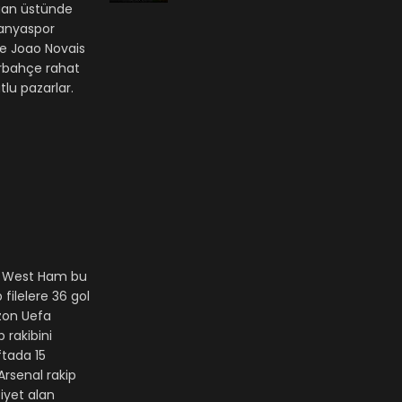
puan üstünde
lanyaspor
de Joao Novais
erbahçe rahat
lu pazarlar.
bi West Ham bu
filelere 36 gol
ezon Uefa
 rakibini
ftada 15
Arsenal rakip
iyet alan