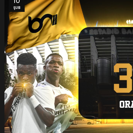
10
ŞUB