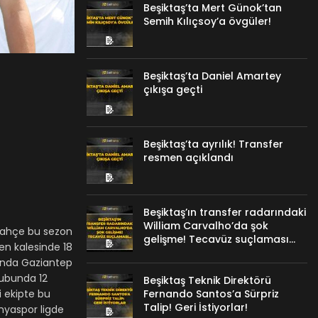
Beşiktaş’ta Mert Günok’tan
Semih Kılıçsoy’a övgüler!
Beşiktaş’ta Daniel Amartey
çıkışa geçti
Beşiktaş’ta ayrılık! Transfer
resmen açıklandı
Beşiktaş’ın transfer radarındaki
William Carvalho’da şok
rbahçe bu sezon
gelişme! Tecavüz suçlaması…
ken kalesinde 18
runda Gaziantep
rubunda 12
Beşiktaş Teknik Direktörü
i ekipte bu
Fernando Santos’a Sürpriz
Talip! Geri İstiyorlar!
anyaspor ligde