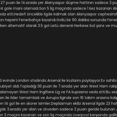
ğı 27 puan ile 14.sırada yer Alanyaspor düşme hattının sadece 3 
de 34 gole mani olamadı.Son 5 lig maçında sadece 1 kez kazanan A
da etti.Hedefi öncelikle ligde kalmak olan Alanyaspor cephesin
açın hepsini Fenerbahçe kazandı.Gollü bir 90 dakika sonunda Fen
ken alternatif olarak 3.5 gol üstü denenir.Herkese bol şans ve mut
 evinde London stadında Arsenal ile kozlarını paylaşıyor.Ev sahi
biyet aldı.Topladığı 36 puan ile 7.sırada yer alan West Ham rakip 
t alamayan West Ham İngiltere Lig ve FA kupasına veda etti.Bu s
le lider tamamladı ve Avrupa liginde son 16 takım arasına kalıp
14 gol ile en skorer isimler.Deplasman ekibi Arsenal ligde 23 ha
ligde 3.sırada yer alan ve zirveden sadece 2 puan geride bulunan 
on 3 maçını kazanan ve son lig maçında Liverpool karşısında galib