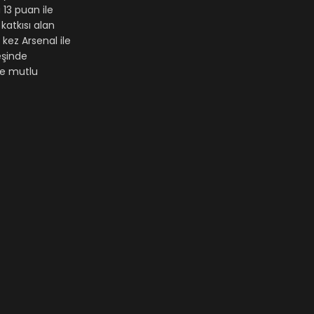
13 puan ile
katkısı alan
kez Arsenal ile
eşinde
 ve mutlu