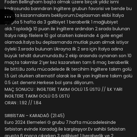
Foden Bellingham başta olmak üzere birçok yıldız ismi
kadrosunda barındıran İngiltere grubun favorisi ve bende bu
maçta kazanmalarını bekliyorum.Deplasman ekibi İtalya
grupta 5 hafta da 3 galibiyet 1 beraberlik 1 mağlubiyet
aldı.Topladığı 10 puan ile İngiltere ardından 2.sırada bulunan
İtalya rakip filelere 10 gol atarken kalesinde 4 gole engel
olamadı.İtalya bu deplasmanda mutlak puan almak istiyor
öyleki 3.sırada bulunan Ukrayna ilk 2 sıra için İtalya adına
büyük tehdit durumunda.Bu 2 ekip arasında oynanan son 10
maçta takımlar 2’şer kez kazanırken tam 6 maç beraberlik
ile bitti.Bu zorlu mücadelede ilk tercihim İngiltere takım golü
1.5 üst olurken alternatif olarak ise ilk yarı İngiltere takım golü
0.5 üst denenir.Herkese bol şans diliyorum.
MAÇ SONUCU : İNGİLTERE TAKIM GOLÜ 1.5 ÜSTÜ // İLK YARI
İNGİLTERE TAKIM GOLÜ 0.5 ÜSTÜ
ORAN : 1.92 // 1.84
SIRBİSTAN – KARADAĞ (21:45)
Euro 2024 Elemeleri G grubu 7.hafta mücadelesinde
Sırbistan evinde Karadağ ile karşılaşıyor.Ev sahibi Sırbistan
grupta 6 maça çıkarken 3 galibiyet 1 beraberlik ve 2