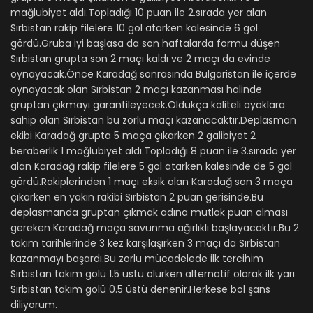
mağlubiyet aldı.Topladığı 10 puan ile 2.sırada yer alan
Sırbistan rakip filelere 10 gol atarken kalesinde 6 gol
gördü.Gruba iyi başlasa da son haftalarda formu düşen
Sırbistan grupta son 2 maçı kaldı ve 2 maçı da evinde
oynayacak.Önce Karadağ sonrasında Bulgaristan ile içerde
oynayacak olan Sırbistan 2 maçı kazanması halinde
gruptan çıkmayı garantileyecek.Oldukça kaliteli ayaklara
sahip olan Sırbistan bu zorlu maçı kazanacaktır.Deplasman
ekibi Karadağ grupta 5 maça çıkarken 2 galibiyet 2
beraberlik 1 mağlubiyet aldı.Topladığı 8 puan ile 3.sırada yer
alan Karadağ rakip filelere 5 gol atarken kalesinde de 5 gol
gördü.Rakiplerinden 1 maçı eksik olan Karadağ son 3 maça
çıkarken en yakın rakibi Sırbistan 2 puan gerisinde.Bu
deplasmanda gruptan çıkmak adına mutlak puan alması
gereken Karadağ maça savunma ağırlıklı başlayacaktır.Bu 2
takım tarihlerinde 3 kez karşılaşırken 3 maçı da Sırbistan
kazanmayı başardı.Bu zorlu mücadelede ilk tercihim
Sırbistan takım golü 1.5 üstü olurken alternatif olarak ilk yarı
Sırbistan takım golü 0.5 üstü denenir.Herkese bol şans
diliyorum.