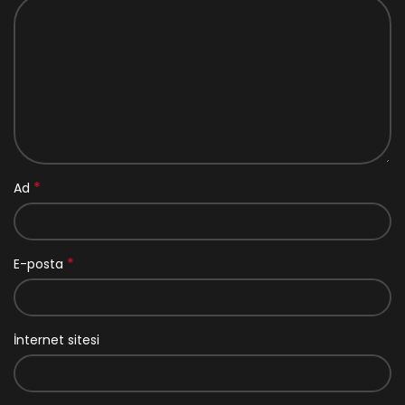
*
Ad
*
E-posta
İnternet sitesi