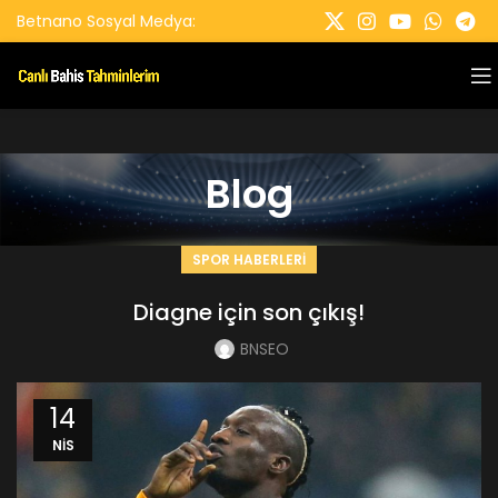
Betnano Sosyal Medya:
Blog
SPOR HABERLERI
Diagne için son çıkış!
BNSEO
14
NIS