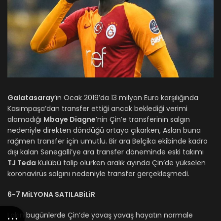
Galatasaray
’ın Ocak 2019’da 13 milyon Euro karşılığında
Kasımpaşa’dan transfer ettiği ancak beklediği verimi
alamadığı
Mbaye Diagne
’nin Çin’e transferinin salgın
nedeniyle direkten döndüğü ortaya çıkarken, Aslan buna
rağmen transfer için umutlu. Bir ara Belçika ekibinde kadro
dışı kalan Senegalli’ye ara transfer döneminde eski takımı
TJ Teda
Kulübü talip olurken aralık ayında Çin’de yükselen
koronavirüs salgını nedeniyle transfer gerçekleşmedi.
6-7 MiLYONA SATILABiLiR
Lakin bugünlerde Çin’de yavaş yavaş hayatın normale