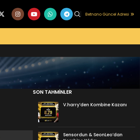
Betnano Güncel Adresi
SON TAHMINLER
V.harry’den Kombine Kazanı
Sensordun & SeonLeo’dan