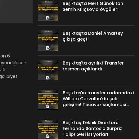
Beşiktaş’ta Mert Günok’tan
Semih Kılıçsoy’a övgüler!
Beşiktaş’ta Daniel Amartey
çıkışa geçti
son 6
oynadığı son
Beşiktaş’ta ayrılık! Transfer
resmen açıklandı
ltı
galibiyet
Beşiktaş’ın transfer radarındaki
William Carvalho’da şok
gelişme! Tecavüz suçlaması…
Beşiktaş Teknik Direktörü
Fernando Santos’a Sürpriz
Talip! Geri İstiyorlar!