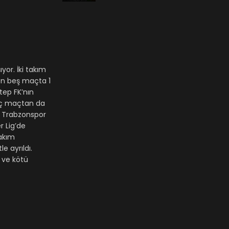
yor. İki takım
on beş maçta 1
tep FK’nın
 üç maçtan da
n Trabzonspor
r Lig’de
takım
e ayrıldı.
 ve kötü