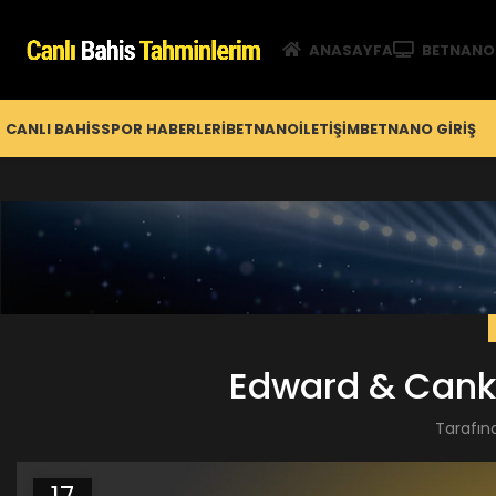
ANASAYFA
BETNANO
CANLI BAHIS
SPOR HABERLERI
BETNANO
İLETIŞIM
BETNANO GİRIŞ
Edward & Canka
Tarafın