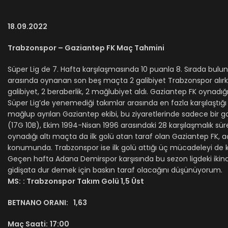
18.09.2022
Trabzonspor – Gaziantep FK Maç Tahmini
Süper Lig de 7. Hafta karşılaşmasında 10 puanla 8. Sırada buluna
arasında oynanan son beş maçta 2 galibiyet Trabzonspor alırk
galibiyet, 2 beraberlik, 2 mağlubiyet aldı. Gaziantep FK oynadığ
Süper Lig’de yenemediği takımlar arasında en fazla karşılaştığ
mağlup ayrılan Gaziantep ekibi, bu ziyaretlerinde sadece bir 
(17G 10B), Ekim 1994-Nisan 1996 arasındaki 28 karşılaşmalık sür
oynadığı altı maçta da ilk golü atan taraf olan Gaziantep FK, 
konumunda. Trabzonspor ise ilk golü attığı üç mücadeleyi de ka
Geçen hafta Adana Demirspor karşısında bu sezon ligdeki ikinc
gidişata dur demek için baskın taraf olacağını düşünüyorum.
MS:
: Trabzonspor Takım Golü 1,5 Üst
BETNANO ORANI:
1,63
Maç Saati:
17:00