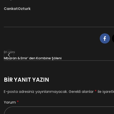
CankatOzturk
En yeni
Mbaran & Emir’ den Kombine Şöleni
BIR YANIT YAZIN
*
E-posta adresiniz yayınlanmayacak.
Gerekli alanlar
ile işaret
*
Yorum