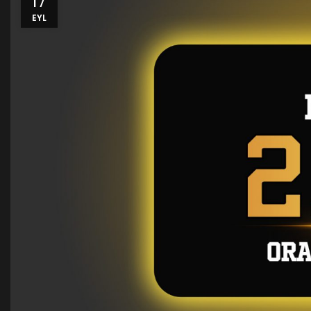
17
EYL