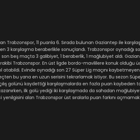
n Trabzonspor, 11 puanla 6. Sırada bulunan Gaziantep ile karşılaşı
en 3 karşılaşma beraberlikle sonuçlandı. Trabzonspor oynadığı s
ı son beş maçta 3 galibiyet, 1 beraberlik, 1 mağlubiyet aldı. Gazian
ı rakibi Trabzonspor. En üst ligde bordo-mavililere konuk olduğu
gol atabildi. Evinde oynadığı son 27 Süper Lig maçını kaybetmeye
eçten bu yana en uzun serisini tekrarlamak istiyor. Bu sezon Süpe
açılış golünü kaydettiği karşılaşmalarda en fazla puan kaybeden 
zanırken, ilk golü yediği iki karşılaşmada da sahadan mağlubiyetl
i yenilgisini alan Trabzonspor üst sıralarla puan farkını açmamak