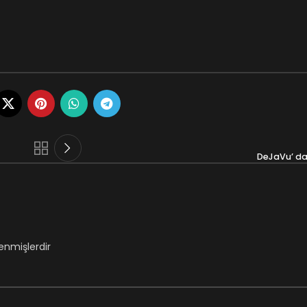
DeJaVu’ d
lenmişlerdir