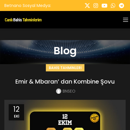
Betnano Sosyal Medya:
Blog
BAHIS TAHMINLERI
Emir & Mbaran’ dan Kombine Şovu
BNSEO
12
EKI