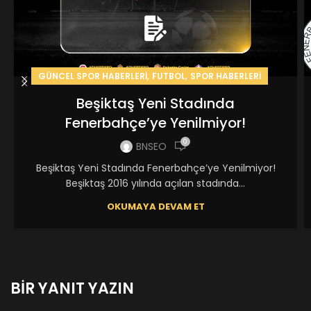
,
,
GÜNCEL SPOR HABERLERİ
FUTBOL
SPOR HABERLERI
Beşiktaş Yeni Stadında
Fenerbahçe’ye Yenilmiyor!
0
BNSEO
Beşiktaş Yeni Stadında Fenerbahçe’ye Yenilmiyor!
Beşiktaş 2016 yılında açılan stadında...
OKUMAYA DEVAM ET
BIR YANIT YAZIN