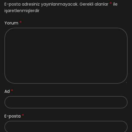
*
E-posta adresiniz yayınlanmayacak.
Gerekli alanlar
ile
işaretlenmişlerdir
*
Yorum
*
Ad
*
E-posta