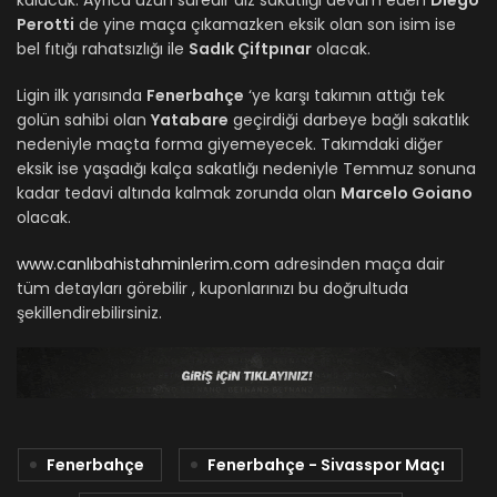
kalacak. Ayrıca uzun süredir diz sakatlığı devam eden
Diego
Perotti
de yine maça çıkamazken eksik olan son isim ise
bel fıtığı rahatsızlığı ile
Sadık Çiftpınar
olacak.
Ligin ilk yarısında
Fenerbahçe
‘ye karşı takımın attığı tek
golün sahibi olan
Yatabare
geçirdiği darbeye bağlı sakatlık
nedeniyle maçta forma giyemeyecek. Takımdaki diğer
eksik ise yaşadığı kalça sakatlığı nedeniyle Temmuz sonuna
kadar tedavi altında kalmak zorunda olan
Marcelo Goiano
olacak.
www.canlıbahistahminlerim.com
adresinden maça dair
tüm detayları görebilir , kuponlarınızı bu doğrultuda
şekillendirebilirsiniz.
Fenerbahçe
Fenerbahçe - Sivasspor Maçı