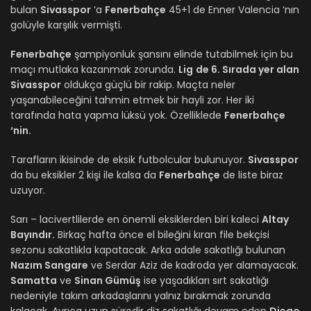
bulan
Sivasspor
‘a
Fenerbahçe
45+1 de Enner Valencia ‘nın
golüyle karşılık vermişti.
Fenerbahçe
şampiyonluk şansını elinde tutabilmek için bu
maçı mutlaka kazanmak zorunda.
Lig
de 6. Sırada yer alan
Sivasspor
oldukça güçlü bir rakip. Maçta neler
yaşanabileceğini tahmin etmek bir hayli zor. Her iki
tarafında hata yapma lüksü yok. Özelliklede
Fenerbahçe
‘nin.
Tarafların ikisinde de eksik futbolcular bulunuyor.
Sivasspor
da bu eksikler 2 kişi ile kalsa da
Fenerbahçe
de liste biraz
uzuyor.
Sarı – lacivertlilerde en önemli eksiklerden biri kaleci
Altay
Bayındır.
Birkaç hafta önce el bileğini kıran file bekçisi
sezonu sakatlıkla kapatacak. Arka adale sakatlığı bulunan
Nazım Sangare
ve Serdar Aziz de kadroda yer alamayacak.
Samatta
ve
Sinan Gümüş
ise yaşadıkları sırt sakatlığı
nedeniyle takım arkadaşlarını yalnız bırakmak zorunda