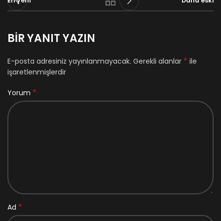
En yeni
Daha eski
BIR YANIT YAZIN
*
E-posta adresiniz yayınlanmayacak.
Gerekli alanlar
ile
işaretlenmişlerdir
*
Yorum
*
Ad