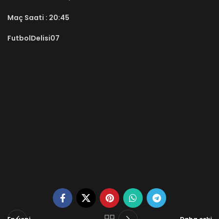
Maç Saati :
20:45
FutbolDelisi07