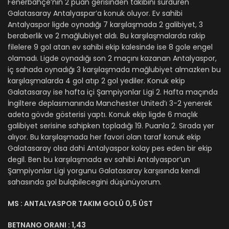
Fenerbahçe’nin 2 puan gerisinden takibini sürdüren
Galatasaray Antalyaspar’a konuk oluyor. Ev sahibi
Antalyaspor ligde oynadığı 7 karşılaşmada 2 galibiyet, 3
beraberlik ve 2 mağlubiyet aldı. Bu karşılaşmalarda rakip
filelere 9 gol atan ev sahibi ekip kalesinde ise 8 gole engel
olamadı. Ligde oynadığı son 2 maçını kazanan Antalyaspor,
iç sahada oynadığı 3 karşılaşmada mağlubiyet almazken bu
karşılaşmalarda 4 gol atıp 2 gol yediler. Konuk ekip
Galatasaray ise hafta içi Şampiyonlar Ligi 2. Hafta maçında
İngiltere deplasmanında Manchester United’ı 3-2 yenerek
adeta gövde gösterisi yaptı. Konuk ekip ligde 6 maçlık
galibiyet serisine sahipken topladığı 19. Puanla 2. Sırada yer
alıyor. Bu karşılaşmada her favori olan taraf konuk ekip
Galatasaray olsa dahi Antalyaspor kolay pes eden bir ekip
degil. Ben bu karşılaşmada ev sahibi Antalyaspor’un
Şampiyonlar Ligi yorgunu Galatasaray karşısında kendi
sahasında gol bulqbilecegini düşünüyorum.
MS :
ANTALYASPOR TAKIM GOLÜ 0,5 ÜST
BETNANO ORANI :
1,43