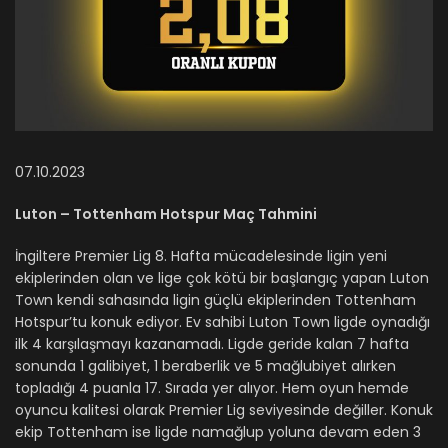
07.10.2023
Luton – Tottenham Hotspur Maç Tahmini
İngiltere Premier Lig 8. Hafta mücadelesinde ligin yeni
ekiplerinden olan ve lige çok kötü bir başlangıç yapan Luton
Town kendi sahasında ligin güçlü ekiplerinden Tottenham
Hotspur’tu konuk ediyor. Ev sahibi Luton Town ligde oynadığı
ilk 4 karşılaşmayı kazanamadı. Ligde geride kalan 7 hafta
sonunda 1 galibiyet, 1 beraberlik ve 5 mağlubiyet alırken
topladığı 4 puanla 17. Sırada yer alıyor. Hem oyun hemde
oyuncu kalitesi olarak Premier Lig seviyesinde değiller. Konuk
ekip Tottenham ise ligde namağlup yoluna devam eden 3