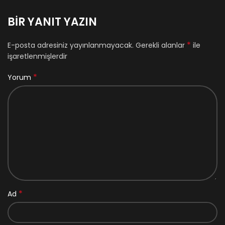
BIR YANIT YAZIN
*
E-posta adresiniz yayınlanmayacak.
Gerekli alanlar
ile
işaretlenmişlerdir
*
Yorum
*
Ad