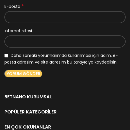
*
E-posta
İnternet sitesi
Daha sonraki yorumlarımda kullanılması için adım, e-
posta adresim ve site adresim bu tarayıcıya kaydedilsin.
BETNANO KURUMSAL
POPÜLER KATEGORILER
EN ÇOK OKUNANLAR