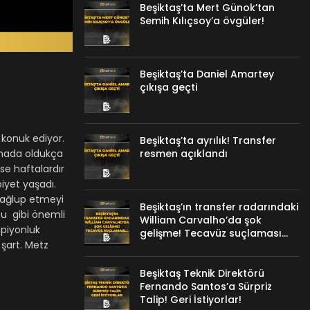
Beşiktaş’ta Mert Günok’tan
Semih Kılıçsoy’a övgüler!
Beşiktaş’ta Daniel Amartey
çıkışa geçti
 konuk ediyor.
Beşiktaş’ta ayrılık! Transfer
sahada oldukça
resmen açıklandı
se haftalardır
iyet yaşadı.
mağlup etmeyi
Beşiktaş’ın transfer radarındaki
bu gibi önemli
William Carvalho’da şok
mpiyonluk
gelişme! Tecavüz suçlaması…
 şart. Metz
Beşiktaş Teknik Direktörü
Fernando Santos’a Sürpriz
Talip! Geri İstiyorlar!