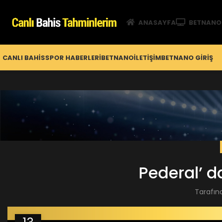
ANASAYFA
BETNANO
CANLI BAHIS
SPOR HABERLERI
BETNANO
İLETIŞIM
BETNANO GİRIŞ
Pederal’ 
Tarafın