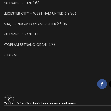
•BETNANO ORANI: 1.68
LEİCESTER CİTY – WEST HAM UNİTED (19:30)
MAÇ SONUCU: TOPLAM GOLLER 2.5 ÜST
•BETNANO ORANI: 1.66
•TOPLAM BETNANO ORANI: 2.78
PEDERAL
En yeni
Cankat & Sen Sordun’ dan Kardeş Kombinesi