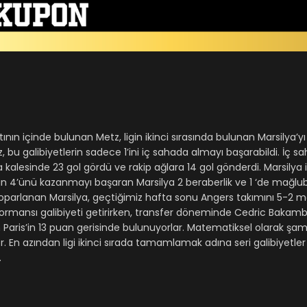
n içinde bulunan Metz, ligin ikinci sırasında bulunan Marsilya’yı
 bu galibiyetlerin sadece 1’ini iç sahada almayı başarabildi. İç 
a kalesinde 23 gol gördü ve rakip ağlara 14 gol gönderdi. Marsilya i
ın 4’ünü kazanmayı başaran Marsilya 2 beraberlik ve 1 ‘de mağlub
parlanan Marsilya, geçtiğimiz hafta sonu Angers takımını 5-2 
erformansı galibiyeti getirirken, transfer döneminde Cedric Bakam
için Paris’in 13 puan gerisinde bulunuyorlar. Matematiksel olarak şa
 En azından ligi ikinci sırada tamamlamak adına seri galibiyetler
.