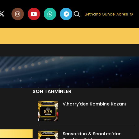
Betnano Güncel Adresi
SON TAHMINLER
V.harry’den Kombine Kazanı
Sensordun & SeonLeo’dan