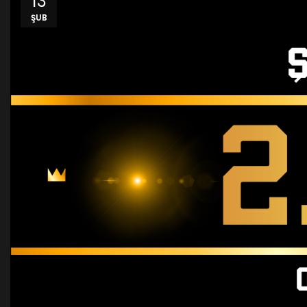
13
ŞUB