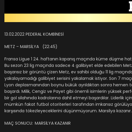
13.02.2022 PEDERAL KOMBİNESİ
METZ – MARSİLYA (22:45)
Fransa Ligue 1 24. haftanın kapanış maçında küme düşme hattını
Bu sezon 23 lig maçında sadece 4 galibiyet elde edebilen Metz,
başarısız bir görüntü çizen Metz, ev sahibi olduğu 11 lig maçınd
yakalayamadığı galibiyet serisini yakalamak istiyor. Son 7 maç
Lyon deplasmanından boynu bükük ayrıldıktan sonra hemen to
başardı. Milik, Cengiz ve Payet gibi önemli isimlerin yüksek p
bir gol silahınıda kadrolarına dahil etmeyi başardılar. Liderlik 
mümkün fakat futbol otoriterleri tarafından imkansız görülüyor.
karşısında tökezleyeceklerini düşünmüyorum. Marsilya kazanır.
MAÇ SONUCU:
MARSİLYA KAZANIR