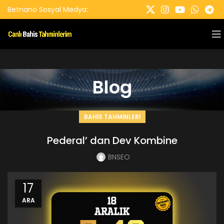
Betnano Sosyal Medya:
Blog
BAHIS TAHMINLERI
Pederal’ dan Dev Kombine
BNSEO
17
ARA