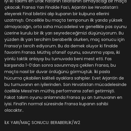
iyi iki takımı en ufak hatanın telafisinin olmayacağı bir maça
çıkacak. Fransa Yarı Finalde Fas’ı, Arjantin ise Hırvatistan’ı
eleyerek Final biletini alıp kupanın bir kulpuna ellerini
uzatmıştı. Öncelikle bu maçta temponun ilk yarıda yüksek
olmayacağın, orta saha mücadelesi ve genellikle pas oyunu
üzerine kurulu bir ilk yarı seyredeceğimizi düşünüyorum. Bu
yüzden ilk yarı tercihim beraberlik olurken, maç sonucu için
Fransa’yı tercih ediyorum. Bu da demek oluyor ki finalde
favorim Fransa. Müthiş ofansif oyunu, savunma yapısı, iki
yönlü taktik anlayışı bu turnuvada beni mest etti. Fas
karşısında 1-0’dan sonra savunmaya çekilen Fransa, bu
maçta nasıl bir duvar ördüğünü görmüştük. İki pasla
hücuma çıkabilen kaliteli ayaklara sahipler. Evet Arjantin de
bu turnuvanın en iyilerinden. Son Hırvatistan mücadelesinde
özellikle Messi’nin müthiş performansı zaferi getirmişti.
Fakat takım oyunu anlamında Fransa şu an turnuvanın en
iyisi. Final’in normal süresinde Fransa kupanın sahibi
olacaktır..
İLK YARI/MAÇ SONUCU: BERABERLİK/W2