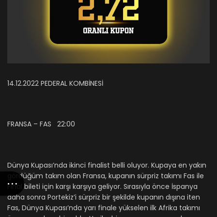
14.12.2022 PEDERAL KOMBİNESİ
FRANSA – FAS
22:00
Dünya Kupası’nda ikinci finalist belli oluyor. Kupaya en yakın
gördüğüm takım olan Fransa, kupanın sürpriz takımı Fas ile
Final bileti için karşı karşıya geliyor. Sırasıyla önce İspanya
daha sonra Portekiz’i sürpriz bir şekilde kupanın dışına iten
Fas, Dünya Kupası’nda yarı finale yükselen ilk Afrika takımı