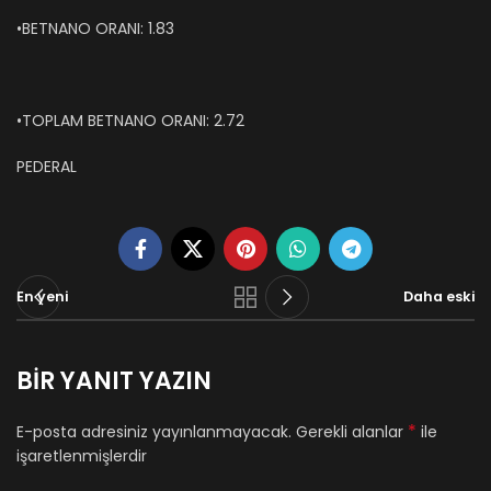
•BETNANO ORANI: 1.83
•TOPLAM BETNANO ORANI: 2.72
PEDERAL
En yeni
Daha eski
BIR YANIT YAZIN
*
E-posta adresiniz yayınlanmayacak.
Gerekli alanlar
ile
işaretlenmişlerdir