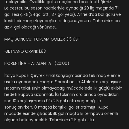
toplayabildi. Özellikle gollü maçlarına tanıklık ettiğimiz
Leicester, bu sezon rakipleriyle oynadığı 20 lig maçında 71
gol sesi çıktı(34gol attı, 37 gol yedi). Anfield’da bol gollü ve
keyifli bir maç izleyeceğimizi düşünüyorum. Tahminim en
az 4 gol olacağı yönünde..
MAÇ SONUCU: TOPLAM GOLLER 3.5 ÜST
•BETNANO ORANI: 1.83
FİORENTİNA – ATALANTA (20:00)
İtalya Kupası Çeyrek Final karşılaşmasında tek maç eleme
usulü oynanacak maçta Fiorentina ile Atalanta karşılaşıyor.
Hatanın telafisinin olmayacağı mücadelede iki güçlü ekibin
hedefi kupaya uzanmak. İki takımın aralarında oynadıkları
son 10 karşılaşmanın 9’u 2.5 gol üstü seçeneği ile
sonuçlanırken, 8 maçta karşılıklı goller atılmıştı. Kupa
mücadelesinde çıkacak ilk gol maçta ki tempoyu önemli
ölçüde belirleyecektir. Tahminim 2.5 gol üstü..