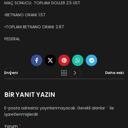
MAÇ SONUCU:
TOPLAM GOLLER 2.5 ÜST
•BETNANO ORANI: 1.57
•TOPLAM BETNANO ORANI: 2.87
PEDERAL
En yeni
Daha eski
BIR YANIT YAZIN
*
E-posta adresiniz yayınlanmayacak.
Gerekli alanlar
ile
işaretlenmişlerdir
*
Yorum