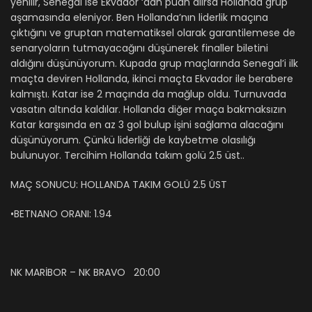
yenilir, Senegal ise Ekvador ‘dan puan alırsa Hollanda grup
aşamasında eleniyor. Ben Hollanda’nın liderlik maçına
çıktığını ve gruptan matematiksel olarak garantilemese de
senaryoların tutmayacağını düşünerek finaller biletini
aldığını düşünüyorum. Kupada grup maçlarında Senegal’i ilk
maçta deviren Hollanda, ikinci maçta Ekvador ile berabere
kalmıştı. Katar ise 2 maçında da mağlup oldu. Turnuvada
vasatın altında kaldılar. Hollanda diğer maça bakmaksızın
Katar karşısında en az 3 gol bulup işini sağlama alacağını
düşünüyorum. Çünkü liderliği de kaybetme olasılığı
bulunuyor. Tercihim Hollanda takım golü 2.5 üst..
MAÇ SONUCU: HOLLANDA TAKIM GOLÜ 2.5 ÜST
•BETNANO ORANI:
1.94
NK MARİBOR – NK BRAVO
20:00