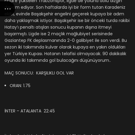
Final’e yükselen Trabzonspor, ligde de yoluna dolu dizgin
devam ediyor. Son haftalarda iyi bir form tutan Karadeniz
ekibi, evinde Başakşehir engelini geçerek kupaya bir adım
daha yaklaşmak istiyor. Başakşehir ise bir önceki turda rakibi
Hatay’ı penaltı atışları sonucu kupanın dışına itmeyi
başarmıştı. Ligde ise 2 maçlık mağlubiyet serisinede
Gaziantep FK deplasmanında 2-0 galibiyet ile son verdi. Bu
sezon iki takımında kulvar olarak kupaya en yakın oldukları
yer Türkiye Kupası. Hatanın telafisi olmayacak. 90 dakikalık
oyunda iki takımında gol bulacağını düşünüyorum..
MAÇ SONUCU: KARŞILIKLI GOL VAR
ORAN: 1.75
İNTER – ATALANTA 22:45