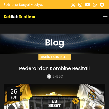
Betnano Sosyal Medya:
Blog
BAHIS TAHMINLERI
Pederal’dan Kombine Resitali
BNSEO
26
ŞUB