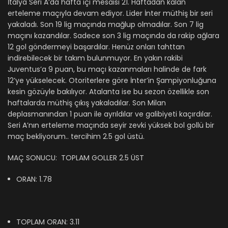
İtalya Seri A’da hafta içi mesaisi 21. Haftadan kalan
erteleme maçıyla devam ediyor. Lider İnter müthiş bir seri
yakaladı. Son 19 lig maçında mağlup olmadılar. Son 7 lig
maçını kazandılar. Sadece son 3 lig maçında da rakip ağlara
12 gol göndermeyi başardılar. Henüz onları tahttan
indirebilecek bir takım bulunmuyor. En yakın rakibi
Juventus’a 9 puan, bu maçı kazanmaları halinde de fark
12’ye yükselecek. Otoriterlere göre İnter’in Şampiyonluğuna
kesin gözüyle bakılıyor. Atalanta ise bu sezon özellikle son
haftalarda müthiş çıkış yakaladılar. Son Milan
deplasmanından 1 puan ile ayrıldılar ve galibiyeti kaçırdılar.
Seri A’nın erteleme maçında seyir zevki yüksek bol gollü bir
maç bekliyorum.. tercihim 2.5 gol üstü.
MAÇ SONUCU: TOPLAM GOLLER 2.5 ÜST
ORAN: 1.78
TOPLAM ORAN: 3.11