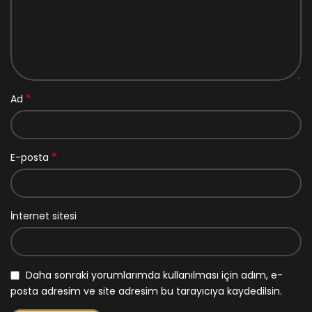
*
Ad
*
E-posta
İnternet sitesi
Daha sonraki yorumlarımda kullanılması için adım, e-
posta adresim ve site adresim bu tarayıcıya kaydedilsin.