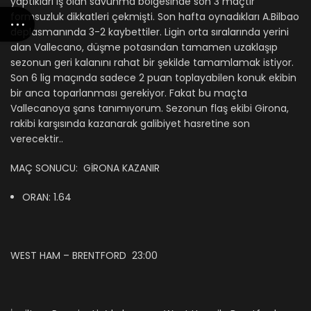
yaptıkları iş olan savunma bölgesinde son 3 maçtır
formsuzluk dikkatleri çekmişti. Son hafta oynadıkları A.Bilbao
deplasmanında 3-2 kaybettiler. Ligin orta sıralarında yerini
alan Vallecano, düşme potasından tamamen uzaklaşıp
sezonun geri kalanını rahat bir şekilde tamamlamak istiyor.
Son 6 lig maçında sadece 2 puan toplayabilen konuk ekibin
bir anca toparlanması gerekiyor. Fakat bu maçta
Vallecanoya şans tanımıyorum. Sezonun flaş ekibi Girona,
rakibi karşısında kazanarak galibiyet hasretine son
verecektir..
MAÇ SONUCU: GİRONA KAZANIR
ORAN: 1.64
WEST HAM – BRENTFORD 23:00