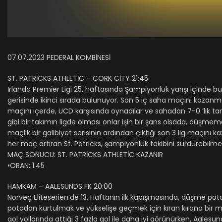
07.07.2023 PEDERAL KOMBİNESİ
ST. PATRİCKS ATHLETİC – CORK CİTY 21:45
İrlanda Premier Ligi 25. haftasında Şampiyonluk yarışı içinde bu
gerisinde ikinci sırada bulunuyor. Son 5 iç saha maçını kazanm
maçını içerde, UCD karşısında oynadılar ve sahadan 7-0 ‘lık tari
gibi bir takımın ligde olması onlar işin bir şans olsada, düşmem
maçlık bir galibiyet serisinin ardından çıktığı son 3 lig maçını 
her maç artıran St. Patricks, şampiyonluk takibini sürdürebilm
MAÇ SONUCU: ST. PATRİCKS ATHLETİC KAZANIR
•ORAN: 1.45
HAMKAM – AALESUNDS FK 20:00
Norveç Eliteserien’de 13. Haftanın ilk kapışmasında, düşme pot
potadan kurtulmak ve yükselişe geçmek için kıran kırana bir m
gol yollarında attığı 3 fazla gol ile daha iyi görünürken, Aalesu