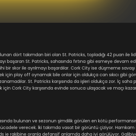
lunan dört takımdan biri olan St. Patricks, topladığı 42 puan ile li
ayı başaran St. Patricks, sahasında fırtına gibi esmeye devam edi
hi bir skor ile ayrılmayı başardılar. Cork City ise düşmeme savaşı
ek için play off oynamak bile onlar için oldukça can sıkıcı gibi gö
kazanamadılar. St. Patricks karşısında da işleri oldukça zor. İç saha
ek için Cork City karşısında evinde sonuca ulaşacak ve maçı kazan
asında bulunan ve sezonun şimdilik görülen en kötü performansını
ücadele verecek. İki takımda vasat bir görüntü çiziyor. Hamkam 
nds ie rakibine oranla defansif anlamda daha iyi görülüyor. Galibiy