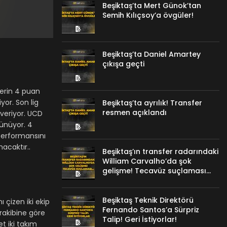
Beşiktaş’ta Mert Günok’tan
Semih Kılıçsoy’a övgüler!
Beşiktaş’ta Daniel Amartey
çıkışa geçti
derin 4 puan
yor. Son lig
Beşiktaş’ta ayrılık! Transfer
resmen açıklandı
 veriyor. UCD
rünüyor. 4
 performansını
acaktır..
Beşiktaş’ın transfer radarındaki
William Carvalho’da şok
gelişme! Tecavüz suçlaması…
Beşiktaş Teknik Direktörü
 çizen iki ekip
Fernando Santos’a Sürpriz
rakibine göre
Talip! Geri İstiyorlar!
et iki takım