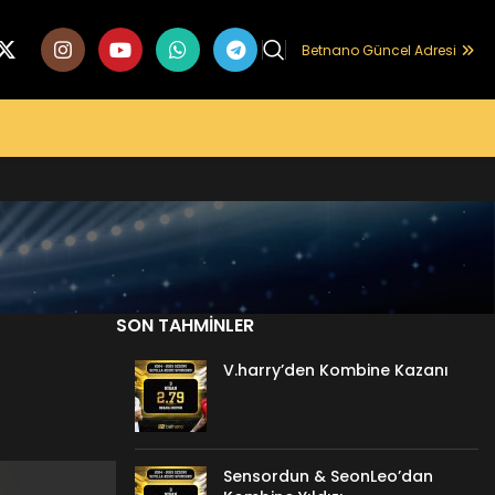
Betnano Güncel Adresi
SON TAHMINLER
V.harry’den Kombine Kazanı
Sensordun & SeonLeo’dan