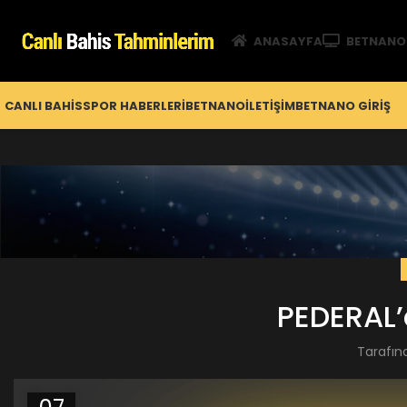
ANASAYFA
BETNANO
CANLI BAHIS
SPOR HABERLERI
BETNANO
İLETIŞIM
BETNANO GİRIŞ
PEDERAL’
Tarafın