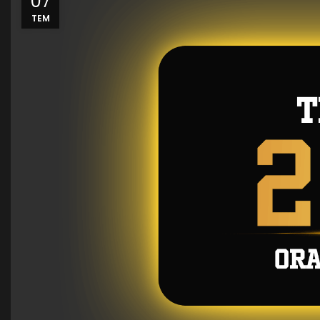
07
TEM