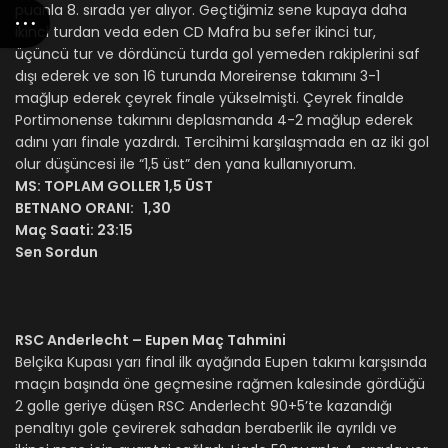
puanla 8. sırada yer alıyor. Geçtiğimiz sene kupaya daha
ikinci turdan veda eden CD Mafra bu sefer ikinci tur,
üçüncü tur ve dördüncü turda gol yemeden rakiplerini saf
dışı ederek ve son 16 turunda Moreirense takımını 3-1
mağlup ederek çeyrek finale yükselmişti. Çeyrek finalde
Portimonense takımını deplasmanda 4-2 mağlup ederek
adını yarı finale yazdırdı. Tercihimi karşılaşmada en az iki gol
olur düşüncesi ile “1,5 üst” den yana kullanıyorum.
MS:
TOPLAM GOLLER 1,5 ÜST
BETNANO ORANI:
1,30
Maç Saati:
23:15
Sen Sordun
RSC Anderlecht – Eupen Maç Tahmini
Belçika Kupası yarı final ilk ayağında Eupen takımı karşısında
maçın başında öne geçmesine rağmen kalesinde gördüğü
2 golle geriye düşen RSC Anderlecht 90+5’te kazandığı
penaltıyı gole çevirerek sahadan beraberlik ile ayrıldı ve