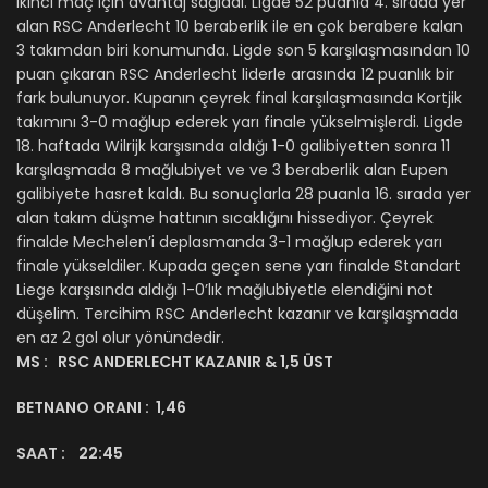
ikinci maç için avantaj sağladı. Ligde 52 puanla 4. sırada yer
alan RSC Anderlecht 10 beraberlik ile en çok berabere kalan
3 takımdan biri konumunda. Ligde son 5 karşılaşmasından 10
puan çıkaran RSC Anderlecht liderle arasında 12 puanlık bir
fark bulunuyor. Kupanın çeyrek final karşılaşmasında Kortjik
takımını 3-0 mağlup ederek yarı finale yükselmişlerdi. Ligde
18. haftada Wilrijk karşısında aldığı 1-0 galibiyetten sonra 11
karşılaşmada 8 mağlubiyet ve ve 3 beraberlik alan Eupen
galibiyete hasret kaldı. Bu sonuçlarla 28 puanla 16. sırada yer
alan takım düşme hattının sıcaklığını hissediyor. Çeyrek
finalde Mechelen’i deplasmanda 3-1 mağlup ederek yarı
finale yükseldiler. Kupada geçen sene yarı finalde Standart
Liege karşısında aldığı 1-0’lık mağlubiyetle elendiğini not
düşelim. Tercihim RSC Anderlecht kazanır ve karşılaşmada
en az 2 gol olur yönündedir.
MS :
RSC ANDERLECHT KAZANIR & 1,5 ÜST
BETNANO ORANI :
1,46
SAAT
: 22:45