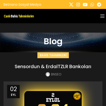
Betnano Sosyal Medya:
Blog
BAHIS TAHMINLERI
Sensordun & ErdalTZLR Bankoları
BNSEO
02
EYL