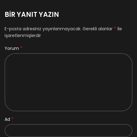
BIR YANIT YAZIN
*
E-posta adresiniz yayınlanmayacak.
Gerekli alanlar
ile
işaretlenmişlerdir
*
Yorum
*
Ad