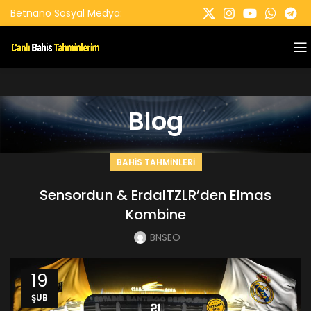
Betnano Sosyal Medya:
Blog
BAHIS TAHMINLERI
Sensordun & ErdalTZLR’den Elmas
Kombine
BNSEO
19
ŞUB