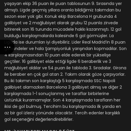
yaşayan ekip 36 puan ile puan tablosunun 9. Sırasında yer
almıştı. Ligde geçmiş yıllara oranla bildiğimiz takımdan bu
sezon eser yok gibi. Konuk ekip Barcelona H grubunda 4
galibiyet ve 2 mağlubiyet alarak grubu 12 puanla zirvede
bitirerek son 16 turunda mücadele hakkı kazanmıştı. 12 gol
bulduğu karşılaşmalarda kalesinde 6 gol görmüşler. La
Ligada ise durumları iyi diyebiliriz. Lider Real Madrid’in 8 puan
gerisindeler ve hala Şampiyonluk yarışından kopmadılar. Son
4 karşılaşmasından 10 puan elde ederek bir yükselişe
geçtiler. 16 galibiyet elde ettiği ligde 6 beraberlik ve 3
mağlubiyet aldılar ve 54 puan ile tabloda 3. Sıradalar. Girona
ile beraber en çok gol atan 2. Takım olarak göze çarpıyorlar.
Bu iki takımın son karşılaştığı 5 karşılaşmada SSC Napoli
galibiyet alamazken Barcelona 3 galibiyet almış ve diğer 2
karşılaşmada 1-1 sonuçlanmış ve taraflar birbirlerine
üstünlük kuramamışlar. Son 4 karşılaşmada tarafların her
ikisi de gol bulmuş. Tercihim bu karşılaşmada ilk yarıda en
az bir gol izleriz yönünde olacaktır. Tercih edenler karşılıklı
gol seçeneğini değerlendirebilirler.