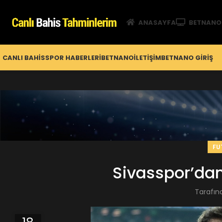
ANASAYFA
BETNANO
CANLI BAHIS
SPOR HABERLERI
BETNANO
İLETIŞIM
BETNANO GİRIŞ
FU
Sivasspor’dan
Tarafın