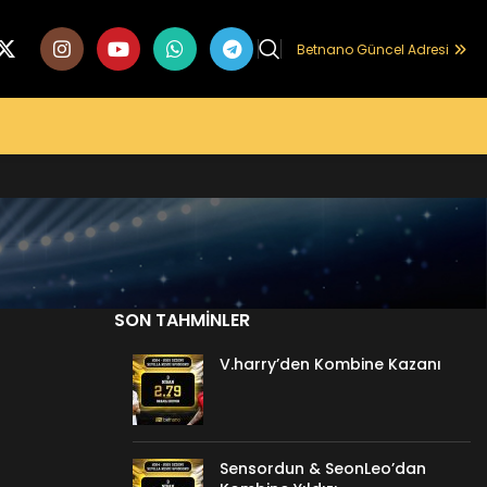
Betnano Güncel Adresi
SON TAHMINLER
V.harry’den Kombine Kazanı
Sensordun & SeonLeo’dan