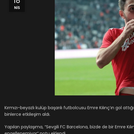
18
NIS
Kırmızı-beyazlı kulüp başarılı futbolcusu Emre Kılınç’ın gol at
binlerce etkileşim aldı.
Yapılan paylaşıma, “Sevgili FC Barcelona, bizde de bir Emre Kılı
engellenemiyor” notu eklendi.