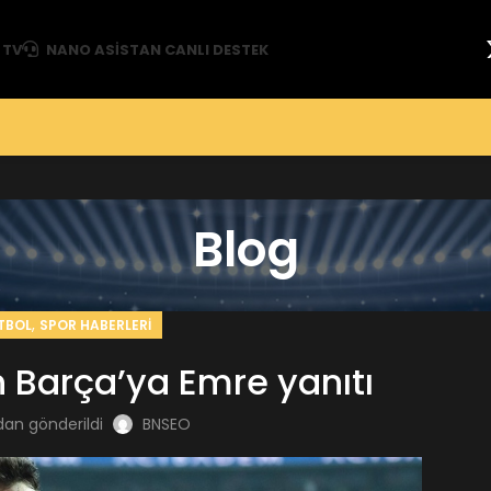
 TV
NANO ASISTAN CANLI DESTEK
Blog
,
TBOL
SPOR HABERLERI
 Barça’ya Emre yanıtı
dan gönderildi
BNSEO