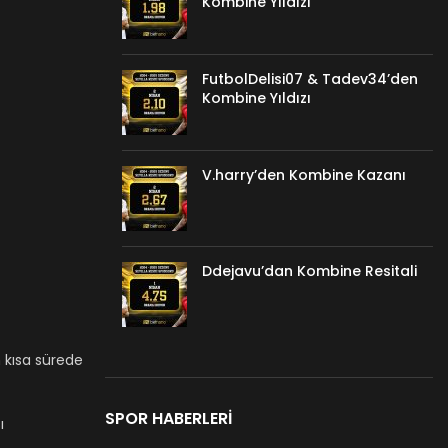
Kombine Yıldızı
FutbolDelisi07 & Tadev34’den
Kombine Yıldızı
V.harry’den Kombine Kazanı
Ddejavu’dan Kombine Resitali
m kısa sürede
SPOR HABERLERI
ı