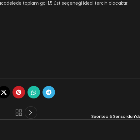
delede toplam gol 1,5 üst seçeneği ideal tercih olacaktır.
SeonLeo & Sensordun’da