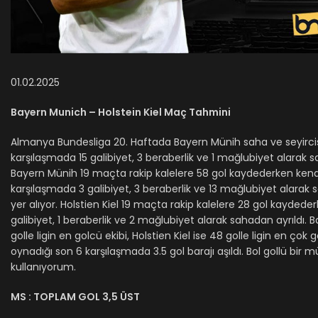
01.02.2025
Bayern Munich – Holstein Kiel Maç Tahmini
Almanya Bundesliga 20. Haftada Bayern Münih saha ve seyircisi 
karşılaşmada 15 galibiyet, 3 beraberlik ve 1 mağlubiyet alarak 
Bayern Münih 19 maçta rakip kalelere 58 gol kaydederken kendi k
karşılaşmada 3 galibiyet, 3 beraberlik ve 13 mağlubiyet alarak
yer alıyor. Holstien Kiel 19 maçta rakip kalelere 28 gol kaydede
galibiyet, 1 beraberlik ve 2 mağlubiyet alarak sahadan ayrıldı.
golle ligin en golcü ekibi, Holstien Kiel ise 48 golle ligin en çok 
oynadığı son 6 karşılaşmada 3.5 gol barajı aşıldı. Bol gollü bi
kullanıyorum.
MS :
TOPLAM GOL 3,5 ÜST