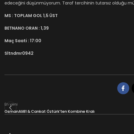
edeceğini düşünmüyorum. Taraf tercihinin tutarsız olduğu müca
MS :
TOPLAM GOL 1,5 ÜST
BETNANO ORAN :
1,39
Maç Saati :
17:00
Sltndmr0942
En yeni
OsmanAli81 & Cankat Öztürk’ten Kombine Kralı