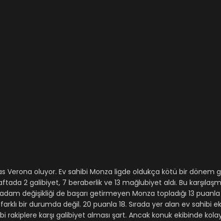
as Verona oluyor. Ev sahibi Monza ligde oldukça kötü bir dönem ge
ftada 2 galibiyet, 7 beraberlik ve 13 mağlubiyet aldı. Bu karşılaş
k adam değişikliği de başarı getirmeyen Monza topladığı 13 puanla 
rklı bir durumda değil. 20 puanla 18. Sırada yer alan ev sahibi ek
i rakiplere karşı galibiyet alması şart. Ancak konuk ekibinde kola