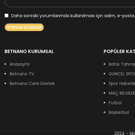
Daha sonraki yorumlarımda kullanılması için adım, e-posta 
BETNANO KURUMSAL
POPÜLER KAT
Anasayfa
Bahis Tahmin
Betnano TV
GÜNCEL SPOR
Betnano Canlı Destek
Spor Haberle
MAÇ BİLGİLER
Futbol
Basketbol
2024 - İd