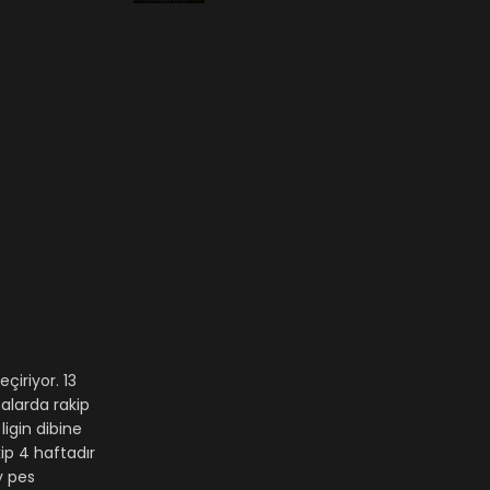
çiriyor. 13
malarda rakip
ligin dibine
ip 4 haftadır
y pes