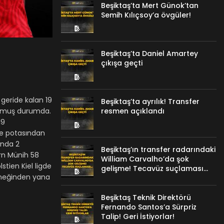
Beşiktaş’ta Mert Günok’tan
Semih Kılıçsoy’a övgüler!
Beşiktaş’ta Daniel Amartey
çıkışa geçti
geride kalan 19
Beşiktaş’ta ayrılık! Transfer
resmen açıklandı
urulmuş durumda.
19
şme potasından
ında 2
Beşiktaş’ın transfer radarındaki
ern Münih 58
William Carvalho’da şok
lstien Kiel ligde
gelişme! Tecavüz suçlaması…
çeneğinden yana
Beşiktaş Teknik Direktörü
Fernando Santos’a Sürpriz
Talip! Geri İstiyorlar!