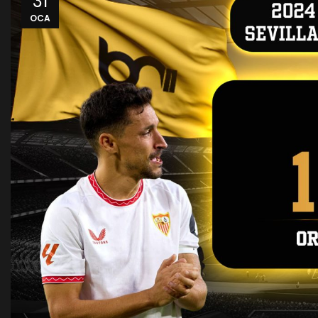
31
OCA