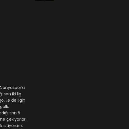
 Alanyaspor’u
son iki lig
l ile de ligin
gollü
adığı son 5
ne çekiyorlar.
k istiyorum.