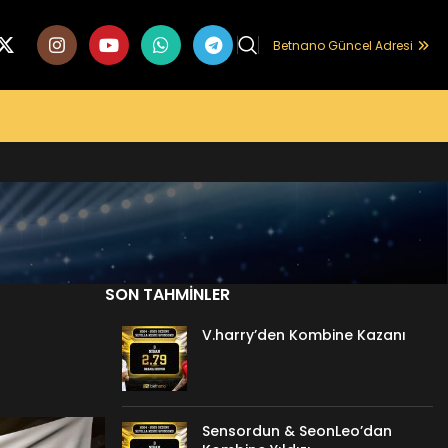
Betnano Güncel Adresi
SON TAHMINLER
V.harry’den Kombine Kazanı
Sensordun & SeonLeo’dan