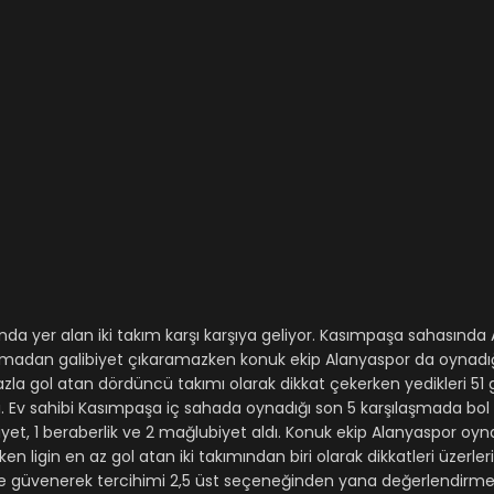
ında yer alan iki takım karşı karşıya geliyor. Kasımpaşa sahasında
şmadan galibiyet çıkaramazken konuk ekip Alanyaspor da oynadığı 
zla gol atan dördüncü takımı olarak dikkat çekerken yedikleri 51 go
ırdı. Ev sahibi Kasımpaşa iç sahada oynadığı son 5 karşılaşmada bol 
yet, 1 beraberlik ve 2 mağlubiyet aldı. Konuk ekip Alanyaspor oyn
in en az gol atan iki takımından biri olarak dikkatleri üzerleri
ne güvenerek tercihimi 2,5 üst seçeneğinden yana değerlendirme