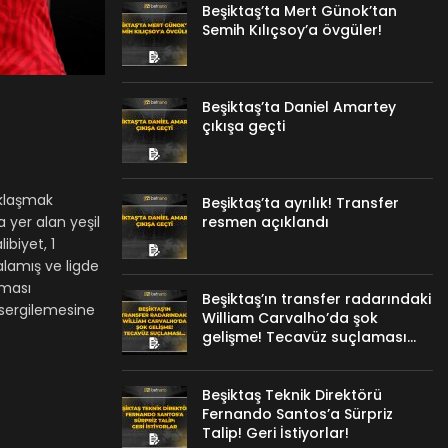
Beşiktaş’ta Mert Günok’tan
Semih Kılıçsoy’a övgüler!
Beşiktaş’ta Daniel Amartey
çıkışa geçti
aklaşmak
Beşiktaş’ta ayrılık! Transfer
resmen açıklandı
a yer alan yeşil
ibiyet, 1
alamış ve ligde
nması
Beşiktaş’ın transfer radarındaki
n sergilemesine
William Carvalho’da şok
gelişme! Tecavüz suçlaması…
Beşiktaş Teknik Direktörü
Fernando Santos’a Sürpriz
Talip! Geri İstiyorlar!