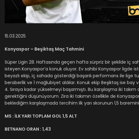
15.03.2025
Konyaspor – Beşiktaş Maç Tahmini
Süper Ligin 28. Haftasında geçen hafta sürpriz bir şekilde iç
isteyen Konyaspor’a konuk oluyor. Ev sahibi Konyaspor ligde istikr
beyazlı ekip, iç sahada gösterdiği başarılı performans ile lige 
beraberlik ve 1 mağlubiyet aldılar. Konuk ekip Beşiktaş ise bay 
4. Sıraya kadar yükselmeyi başarmıştı. Bu karşılaşma iki takı
gerektiğini düşünüyorum. Zira iki takımın özellikle de Konyaspor
beklediğim karşılaşmada tercihim ilk yarı skorunun 1,5 baremin
MS :
İLK YARI TOPLAM GOL 1,5 ALT
BETNANO ORAN
: 1,43