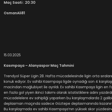
Maç Saati :
20:30
OsmanAli81
15.03.2025
Kasımpaşa – Alanyaspor Maç Tahmini
Trendyol Süper Ligin 28. Hafta mücadelesinde ligin orta sıralar
konuk ediyor. Ev sahibi Kasımpaşa ligde oynadığı son 4 karşıla
macindan mağlubiyet ile ayrıldı. Ev sahibi Kasımpaşa ligin en fa
en fazla gol yiyen ikinci takımı olarak istatistiklere adını yazd
mücadelelere ev sahipliği yaparken bu karşılaşmalarda 2 galibi
deplasman maçında sadece Göztepe deplasmanında kazanırken lig
Bu karşılaşmada ev sahibi Kasımpaşa’nın yüksek skor yüzdesi