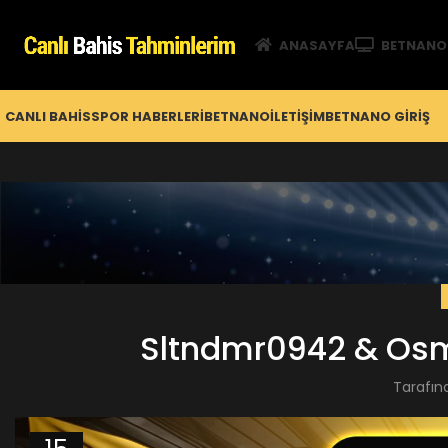
ANASAYFA
BETNANO
CANLI BAHIS
SPOR HABERLERI
BETNANO
İLETIŞIM
BETNANO GİRIŞ
Sltndmr0942 & Osm
Tarafın