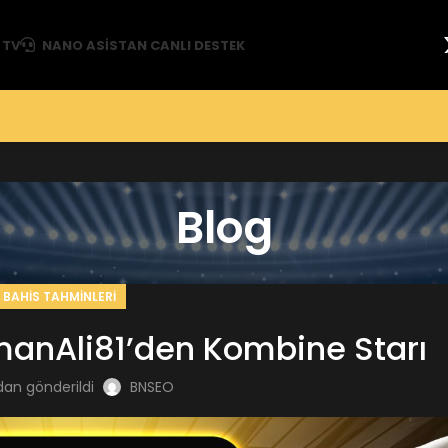
 TV
NANO ASISTAN CANLI DESTEK
Blog
BAHIS TAHMINLERI
anAli81’den Kombine Starı
dan gönderildi
BNSEO