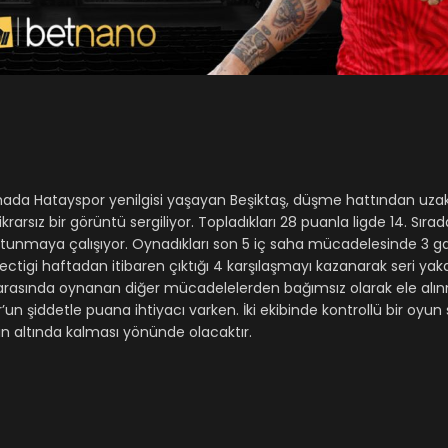
 sahada Hatayspor yenilgisi yaşayan Beşiktaş, düşme hattından uz
arsız bir görüntü sergiliyor. Topladıkları 28 puanla ligde 14. Sırad
tutunmaya çalışıyor. Oynadıkları son 5 iç saha mücadelesinde 3 gal
vectigi haftadan itibaren çıktığı 4 karşılaşmayı kazanarak seri yak
m arasında oynanan diğer mücadelelerden bağımsız olarak ele alı
’un şiddetle puana ihtiyacı varken. İki ekibinde kontrollü bir oyu
in altında kalması yönünde olacaktır.