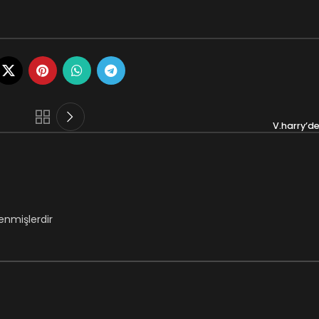
V.harry’d
lenmişlerdir