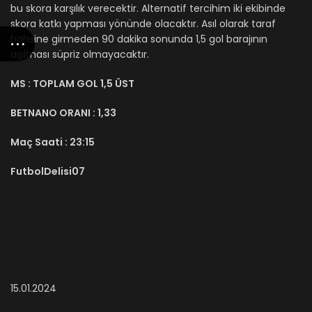
bu skora karşılık verecektir. Alternatif tercihim iki ekibinde
skora katkı yapması yönünde olacaktır. Asıl olarak taraf
bahsine girmeden 90 dakika sonunda 1,5 gol barajının
aşılması süpriz olmayacaktır.
MS :
TOPLAM GOL 1,5 ÜST
BETNANO ORANI :
1,33
Maç Saati :
23:15
FutbolDelisi07
15.01.2024