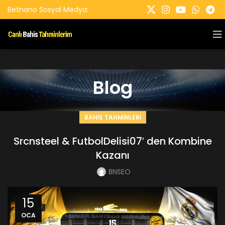
Betnano Sosyal Medya:
Blog
BAHIS TAHMINLERI
Srcnsteel & FutbolDelisi07′ den Kombine
Kazanı
BNSEO
15
OCA