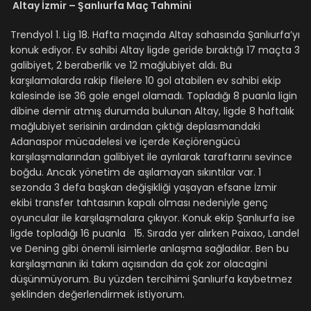
Altay İzmir – Şanlıurfa Maç Tahmini
Trendyol 1. Lig 18. Hafta maçında Altay sahasında Şanlıurfa’yı
konuk ediyor. Ev sahibi Altay ligde geride bıraktığı 17 maçta 3
galibiyet, 2 beraberlik ve 12 mağlubiyet aldı. Bu
karşılamalarda rakip filelere 10 gol atabilen ev sahibi ekip
kalesinde ise 36 gole engel olamadı. Topladığı 8 puanla ligin
dibine demir atmış durumda bulunan Altay, ligde 8 haftalık
mağlubiyet serisinin ardından çıktığı deplasmandaki
Adanaspor mücadelesi ve içerde Keçiörengücü
karşılaşmalarından galibiyet ile ayrılarak taraftarını sevince
boğdu. Ancak yönetim de aşılamayan sıkıntılar var. 1
sezonda 3 defa başkan değişikliği yaşayan efsane İzmir
ekibi transfer tahtasının kapalı olması nedeniyle genç
oyuncular ile karşılaşmalara çıkıyor. Konuk ekip Şanlıurfa ise
ligde topladığı 16 puanla 15. Sırada yer alırken Paixao, Landel
ve Dening gibi önemli isimlerle anlaşma sağladılar. Ben bu
karşılaşmanın iki takım açısından da çok zor olacagini
düşünmüyorum. Bu yüzden tercihimi Şanlıurfa kaybetmez
şeklinden değerlendirmek istiyorum.