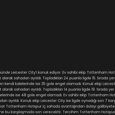
nünde Leicester City’i konuk ediyor. Ev sahibi ekip Tottenham Ho
alarak sahadan ayrıldı. Topladıkları 24 puanla ligde 15. Sırada yer 
kendi kalelerinde ise 35 gole engel olamadı. Konuk ekip Leicest
alarak sahadan ayrıldı. Topladıkları 14 puanla ligde 19. Sırada yer a
lelerinde ise 48 gole engel olamadı. Ev sahibi ekip Tottenham Ho
an ayrıldı. Konuk ekip Leicester City ise ligde oynadığı son 7 ka
akat Tottenham Hotspur iç sahada avantajından dolayı galibiyete
etine bu karşılaşmada son verecektir. Tercihim Tottenham Hotspur