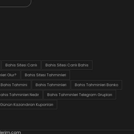
Bahis Sitesi Canlı
Bahis Sitesi Canlı Bahis
eri Olur?
Bahis Sitesi Tahminleri
Bahis Tahmini
Bahis Tahminleri
Bahis Tahminleri Banko
ahis Tahminleri Nedir
Bahis Tahminleri Telegram Grupları
Günün Kazandıran Kuponları
nlerim.com