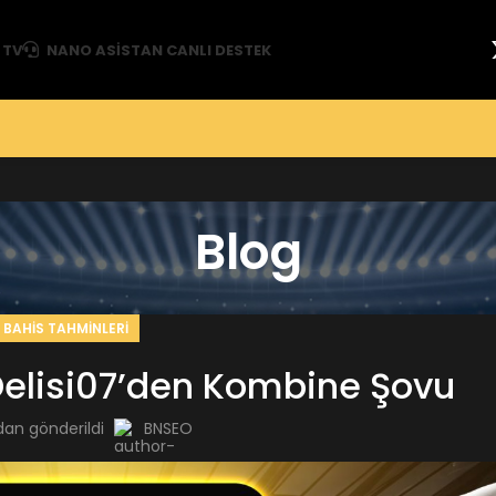
 TV
NANO ASISTAN CANLI DESTEK
Blog
BAHIS TAHMINLERI
elisi07’den Kombine Şovu
dan gönderildi
BNSEO