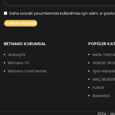
Daha sonraki yorumlarımda kullanılması için adım, e-posta 
BETNANO KURUMSAL
POPÜLER KAT
Anasayfa
Bahis Tahmin
Betnano TV
GÜNCEL SPOR
Betnano Canlı Destek
Spor Haberle
MAÇ BİLGİLER
Futbol
Basketbol
2024 - İd