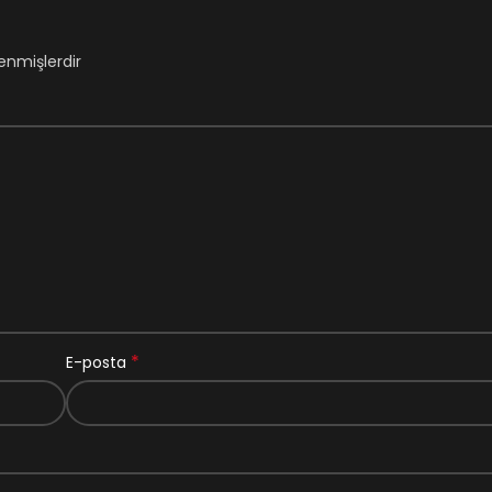
lenmişlerdir
*
E-posta