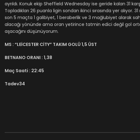
ayrıldı. Konuk ekip Sheffield Wednesday ise geride kalan 31 kar
Topladıkları 26 puanla ligin sondan ikinci sırasında yer alıyor. 
son 5 maçta 1 galibiyet, 1 beraberlik ve 3 mağlubiyet alarak s
alacağı yönünde ama oran yetirince tatmin edici değil gol orta
aşacağını düşünüyorum.
MS :
“LEİCESTER CİTY” TAKIM GOLÜ 1,5 ÜST
BETNANO ORANI :
1,38
Maç Saati :
22:45
Tadev34