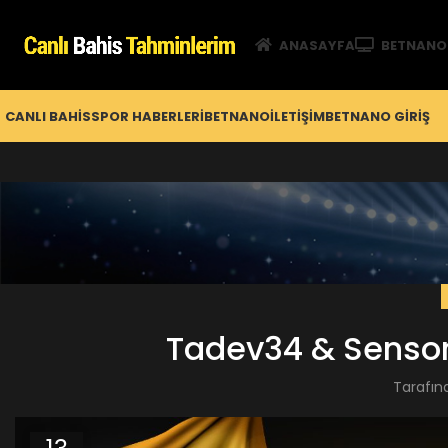
ANASAYFA
BETNANO
CANLI BAHIS
SPOR HABERLERI
BETNANO
İLETIŞIM
BETNANO GİRIŞ
Tadev34 & Senso
Tarafın