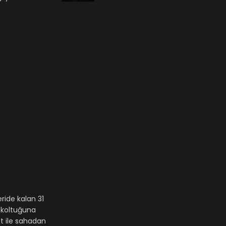
ride kalan 31
k koltuğuna
et ile sahadan