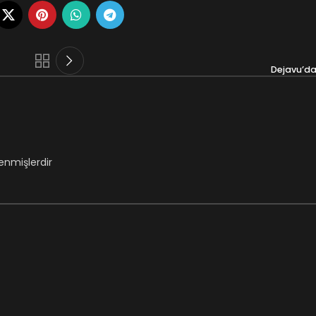
Dejavu’d
lenmişlerdir