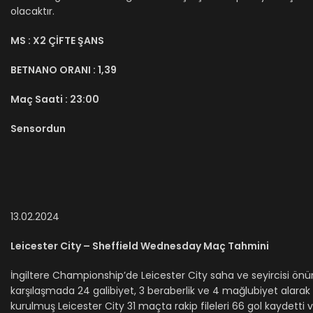
olacaktır.
MS :
X2 ÇİFTE ŞANS
BETNANO ORANI :
1,39
Maç Saati :
23:00
Sensordun
13.02.2024
Leicester City – Sheffield Wednesday Maç Tahmini
İngiltere Championship’de Leicester City saha ve seyircisi önün
karşılaşmada 24 galibiyet, 3 beraberlik ve 4 mağlubiyet alarak
kurulmuş Leicester City 31 maçta rakip fileleri 66 gol kaydetti