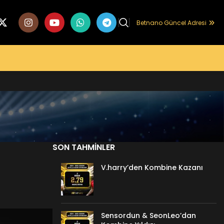
Betnano Güncel Adresi
SON TAHMINLER
V.harry’den Kombine Kazanı
Sensordun & SeonLeo’dan