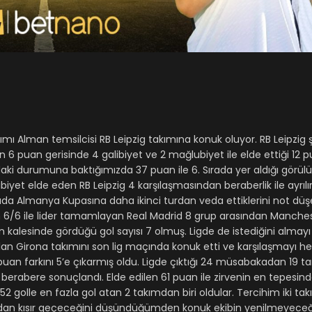
akımı Alman temsilcisi RB Leipzig takımına konuk oluyor. RB Leipz
puan gerisinde 4 galibiyet ve 2 mağlubiyet ile elde ettiği 12 pua
ki durumuna baktığımızda 37 puan ile 6. Sırada yer aldığı görülü
ibiyet elde eden RB Leipzig 4 karşılaşmasından beraberlik ile ayrıl
a Almanya Kupasına daha ikinci turdan veda ettiklerini not düş
6/6 ile lider tamamlayan Real Madrid 8 grup arasından Manchest
rken kalesinde gördüğü gol sayısı 7 olmuş. Ligde de istediğini almay
alan Girona takımını son lig maçında konuk etti ve karşılaşmayı her
 puan farkını 5’e çıkarmış oldu. Ligde çıktığı 24 müsabakadan 19 t
berabere sonuçlandı. Elde edilen 61 puan ile zirvenin en tepesinde
52 golle en fazla gol atan 2 takımdan biri oldular. Tercihim iki ta
sından kısır geçeceğini düşündüğümden konuk ekibin yenilmeyece