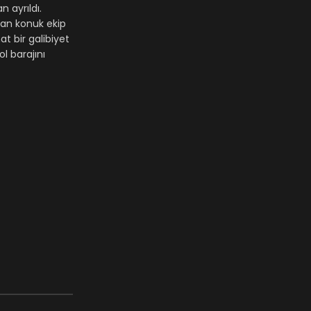
 ayrıldı.
olan konuk ekip
t bir galibiyet
l barajını