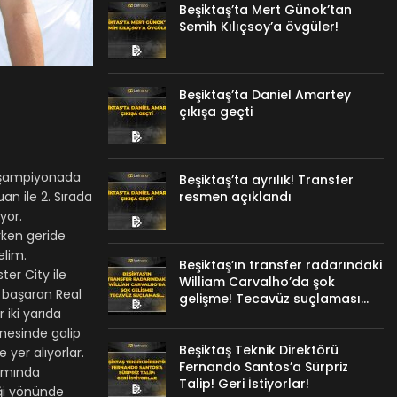
Beşiktaş’ta Mert Günok’tan
Semih Kılıçsoy’a övgüler!
Beşiktaş’ta Daniel Amartey
çıkışa geçti
ig şampiyonada
Beşiktaş’ta ayrılık! Transfer
n ile 2. Sırada
resmen açıklandı
yor.
ırken geride
elim.
Beşiktaş’ın transfer radarındaki
er City ile
William Carvalho’da şok
ı başaran Real
gelişme! Tecavüz suçlaması…
 iki yarıda
anesinde galip
Beşiktaş Teknik Direktörü
 yer alıyorlar.
Fernando Santos’a Sürpriz
kımında
Talip! Geri İstiyorlar!
ği yönünde