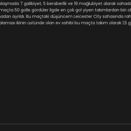
şılaşmada 7 galibiyet, 5 beraberlik ve 19 mağlubiyet alarak sahadan
31 maçta 50 golle gördüler ligde en çok gol yiyen takımlardan biri 
ahadan ayrıldı. Bu maçtaki düşüncem Leicester City sahasında raha
laması ikinin üstünde olan ev sahibi bu maçta takım olarak 1,5 go