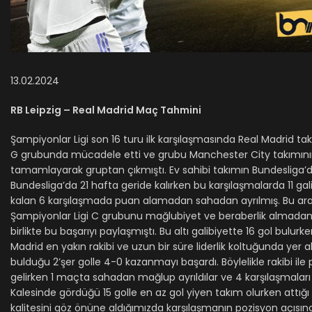
13.02.2024
RB Leipzig – Real Madrid Maç Tahmini
Şampiyonlar Ligi son 16 turu ilk karşılaşmasında Real Madrid t
G grubunda mücadele etti ve grubu Manchester City takımının 6 
tamamlayarak gruptan çıkmıştı. Ev sahibi takımın Bundesliga’da
Bundesliga’da 21 hafta geride kalırken bu karşılaşmalarda 11 gal
kalan 6 karşılaşmada puan alamadan sahadan ayrılmış. Bu arad
Şampiyonlar Ligi C grubunu mağlubiyet ve beraberlik almadan 
birlikte bu başarıyı paylaşmıştı. Bu altı galibiyette 16 gol bulu
Madrid en yakın rakibi ve uzun bir süre liderlik koltuğunda yer 
bulduğu 2’şer golle 4-0 kazanmayı başardı. Böylelikle rakibi ile
gelirken 1 maçta sahadan mağlup ayrıldılar ve 4 karşılaşmaları 
Kalesinde gördüğü 15 golle en az gol yiyen takım olurken attığı 
kalitesini göz önüne aldığımızda karşılaşmanın pozisyon açı