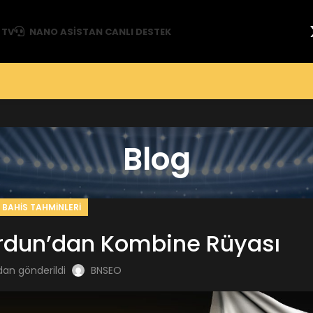
 TV
NANO ASISTAN CANLI DESTEK
Blog
BAHIS TAHMINLERI
rdun’dan Kombine Rüyası
dan gönderildi
BNSEO