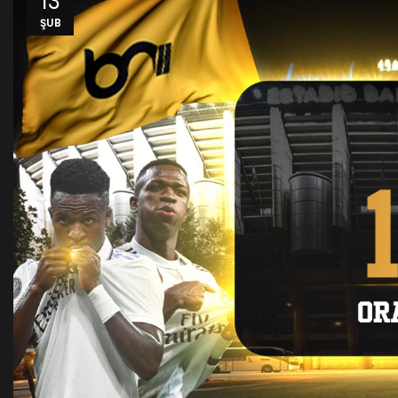
13
ŞUB