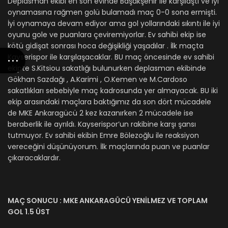
Deplasman ekibi en son evinde Başakşehir ile karşılaştı ve iyi
oynamasına rağmen golü bulamadı maç 0-0 sona ermişti.
İyi oynamaya devam ediyor ama gol yollarındaki sıkıntı ile iyi
oyunu gole ve puanlara çeviremiyorlar. Ev sahibi ekip ise
kötü gidişat sonrası hoca değişikliği yaşadılar . İlk maçta
Kayserispor ile karşılaşacaklar. BU maç öncesinde ev sahibi
ekipte S.Kitsiou sakatlığı bulunurken deplasman ekibinde
Gökhan Sazdağı , A.Karimi , O.Kemen ve M.Cardoso
sakatlıkları sebebiyle maç kadrosunda yer almayacak. BU iki
ekip arasındaki maçlara baktığımız da son dört mücadele
de MKE Ankaragücü 2 kez kazanırken 2 mücadele ise
beraberlik ile ayrıldı. Kayserispor’un rakibine karşı şansı
tutmuyor. Ev sahibi ekibin Emre Bölezoğlu ile reaksiyon
vereceğini düşünüyorum. İlk maçlarında puan ve puanlar
çıkaracaklardır.
MAÇ SONUCU : MKE ANKARAGÜCÜ YENİLMEZ VE TOPLAM
GOL 1.5 ÜST