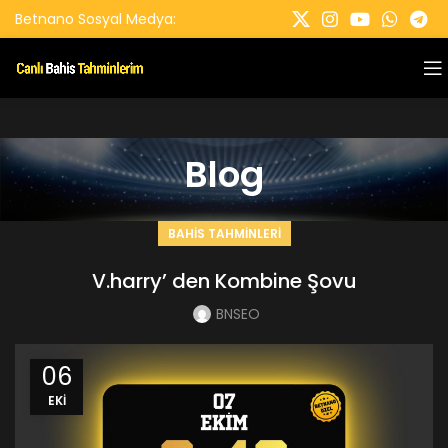
Betnano Sosyal Medya:
Blog
BAHIS TAHMINLERI
V.harry’ den Kombine Şovu
BNSEO
06
EKI