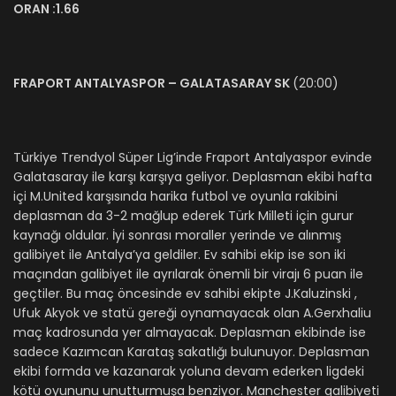
ORAN :1.66
FRAPORT ANTALYASPOR – GALATASARAY SK
(20:00)
Türkiye Trendyol Süper Lig’inde Fraport Antalyaspor evinde
Galatasaray ile karşı karşıya geliyor. Deplasman ekibi hafta
içi M.United karşısında harika futbol ve oyunla rakibini
deplasman da 3-2 mağlup ederek Türk Milleti için gurur
kaynağı oldular. İyi sonrası moraller yerinde ve alınmış
galibiyet ile Antalya’ya geldiler. Ev sahibi ekip ise son iki
maçından galibiyet ile ayrılarak önemli bir virajı 6 puan ile
geçtiler. Bu maç öncesinde ev sahibi ekipte J.Kaluzinski ,
Ufuk Akyok ve statü gereği oynamayacak olan A.Gerxhaliu
maç kadrosunda yer almayacak. Deplasman ekibinde ise
sadece Kazımcan Karataş sakatlığı bulunuyor. Deplasman
ekibi formda ve kazanarak yoluna devam ederken ligdeki
kötü oyununu unutturmuşa benziyor. Manchester galibiyeti