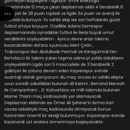
görmeyen Başakşehir’i ağırlıyor. Emre Bölezoğlu
yönetiminde 12 maça çıkan deplasman ekibi 4 beraberlik 8
galibiyet ile 28 puan topladı ve ligde 34 puan ve averaj ile
4.sırada bulunuyor. Ev sahibi ekip ise son haftalarda güzel
futbol ortaya koyuyor. Özellikle Adana Demirspor
deplasmanında oynadıkları futbol ile ilerisi büyük umut
verdiklerini söyleyebilirim . Ayrıca devre arası takıma
kazandırdıkları defans oyuncusu Mert Çetin ,
Trabzonspor’dan Abdulkadir Parmak ve Karagümrük’ten
Bertolacci ile takımı yukarı taşıma adına iyi yolda olduklarını
söyleyebilirim.Ligde son 5 maücadele de 3 beraberlik 2
galibiyet ile yoluna devam eden Kayserispor evinde
avantajlı olarak görüyorum. Bu maç öncesi ev sahibi ekipte
uzun süredir sakatlıkları bulunan Ali Karimi , Bernand Mensah
ile Campanharo , D. Kolovetsios ve milli takımda bulunan
Mame Thiam maç kadrosunda yer alamayacak.
Deplasman ekibinde ise Ömer Ali Şahiner’in kırmızı kart
cezası sebebiyle maç kadrosunda olmayacak bunun
haricinden önemli bir eksiği bulunmuyor. Kayserispor evinde
kazanarak üst sıralara tırmanmaya başlayacaktır.