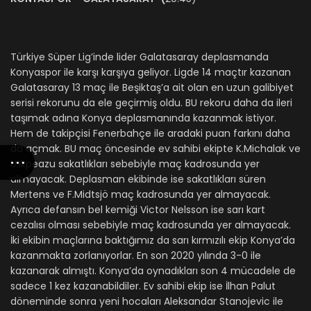
Türkiye Süper Lig’inde lider Galatasaray deplasmanda
Konyaspor ile karşı karşıya geliyor. Ligde 14 maçtır kazanan
Galatasaray 13 maç ile Beşiktaş’a ait olan en uzun galibiyet
serisi rekorunu da ele geçirmiş oldu. BU rekoru daha da ileri
taşımak adına Konya deplasmanında kazanmak istiyor.
Hem de takipçisi Fenerbahçe ile aradaki puan farkını daha
da açmak. BU maç öncesinde ev sahibi ekipte K.Michalak ve
U.Ikpeazu sakatlıkları sebebiyle maç kadrosunda yer
almayacak. Deplasman ekibinde ise sakatlıkları süren
Mertens ve F.Midtsjö maç kadrosunda yer almayacak.
Ayrıca defansın bel kemiği Victor Nelsson ise sarı kart
cezalısı olması sebebiyle maç kadrosunda yer almayacak.
İki ekibin maçlarına baktığımız da sarı kırmızılı ekip Konya’da
kazanmakta zorlanıyorlar. En son 2020 yılında 3-0 ile
kazanarak almıştı. Konya’da oynadıkları son 4 mücadele de
sadece 1 kez kazanabildiler. Ev sahibi ekip ise İlhan Palut
döneminde sonra yeni hocaları Aleksandar Stanojevic ile