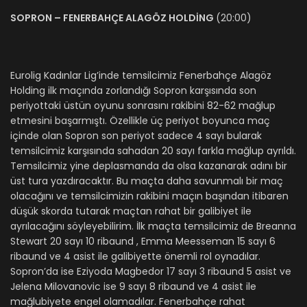
SOPRON – FENERBAHÇE ALAGÖZ HOLDİNG
(20:00)
Eurolig Kadınlar Lig’inde temsilcimiz Fenerbahçe Alagöz
Holding ilk maçında zorlandığı Sopron karşısında son
periyottaki üstün oyunu sonrasını rakibini 82-62 mağlup
etmesini başarmıştı. Özellikle üç periyot boyunca maç
içinde olan Sopron son periyot sadece 4 sayı bularak
temsilcimiz karşısında sahadan 20 sayı farkla mağlup ayrıldı.
Temsilcimiz yine deplasmanda da olsa kazanarak adını bir
üst tura yazdıracaktır. Bu maçta daha savunmalı bir maç
olacağını ve temsilcimizin rakibini maçın başından itibaren
düşük skorda tutarak maçtan rahat bir galibiyet ile
ayrılacağını söyleyebilirim. İlk maçta temsilcimiz de Breanna
Stewart 20 sayı 10 ribaund , Emma Meesseman 15 sayı 6
ribaund ve 4 asist ile galibiyette önemli rol oynadılar.
Sopron’da ise Eziyoda Magbedor 17 sayı 3 ribaund 5 asist ve
Jelena Milovanovic ise 9 sayı 8 ribaund ve 4 asist ile
mağlubiyete engel olamadılar. Fenerbahçe rahat