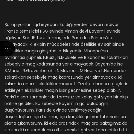
Şampiyonlar Ligi heyecanı kaldığı yerden devam ediyor.
Fransa temsilcisi PSG evinde Alman devi Bayern’i evinde
ağırlıyor. Son 16 turu ilk maçında Parc des Princes’de
oynayacak iki ekibin mücadelesinde özellikle ev sahibinde
eksiklikler maçın gidişatını etkileyebilir. Mbappe’nin
oynaması şüpheli. F.Ruiz , N.Mukiele ve R.Sanches sakatlıkları
sebebiyle maç kadrosunda yer almayacak. Bayern’de ise
S.Mane , R.Gravenberch , N.Mazroui , M.Neur ve L.Hernandez
sakatlıkları sebebiyle maç kadrosunda yer almayacak. İki
takımda önemli eksiklikler mevcut. Özellikle hucüm güçlerini
etkileyen eksiklikler maçın kısır geçmesine sebep olabilir.
Paris’te son zamanlar da formsuz ve kolay gol yiyen bir ekip
haline geldiler. Bu sebeple Bayern’in gol bulacağını
düşünüyorum. Paris’de evinde yenilmeyeceğini
düşündüğüm için bu maç için karşılıklı gol var tahminini ön
plana çıkarıyorum. İki ekip arasındaki maçlara baktığımız da
ise son 10 mücadelenin altısı karşılıklı gol var tahmini ile bitti.