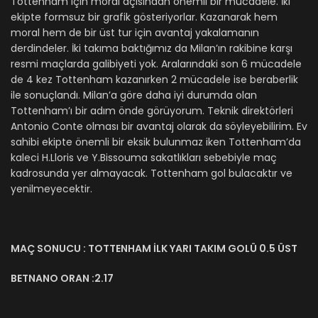
Tottenham için moral açısından önemli bir mücadele. İki
ekipte formsuz bir grafik gösteriyorlar. Kazanarak hem
moral hem de bir üst tur için avantaj yakalamanın
derdindeler. İki takıma baktığımız da Milan’ın rakibine karşı
resmi maçlarda galibiyeti yok. Aralarındaki son 6 mücadele
de 4 kez Tottenham kazanırken 2 mücadele ise beraberlik
ile sonuçlandı. Milan’a göre daha iyi durumda olan
Tottenham’ı bir adım önde görüyorum. Teknik direktörleri
Antonio Conte olması bir avantaj olarak da söyleyebilirim. Ev
sahibi ekipte önemli bir eksik bulunmaz iken Tottenham’da
kaleci H.Lloris ve Y.Bissouma sakatlıkları sebebiyle maç
kadrosunda yer almayacak. Tottenham gol bulacaktır ve
yenilmeyecektir.
MAÇ SONUCU : TOTTENHAM İLK YARI TAKIM GOLÜ 0.5 ÜST
BETNANO ORAN :2.17