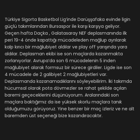
Türkiye Sigorta Basketbol Lig’inde Darüşşafaka evinde ligin
güçlü takımlarından Bursaspor ile karşı karşıya geliyor.
Geçen hafta Daçka , Galatasaray NEF deplasmanında ilk
peri 19-4 önde kapattığı mücadeleden mağlup ayrılarak
kalp kırıcı bir mağlubiyet aldılar ve play off yarışında yara
aldılar. Deplasman ekibi ise son maçlarda kazanmakta
zorlanıyorlar. Avrupa’da son 6 mücadelenin 5 inden
mağlubiyet alarak formsuz bir sürece girdiler. Ligde ise son
4 mücadele de 2 galibiyet 2 mağlubiyetleri var.
Deplasmanda kazanamadıklarını söyleyebilirim. İki takımda
hücumsal olarak pota dövmezler se rahat şekilde açılan
baremi geçeceklerini düşünüyorum. Aralarındaki son
maçlara baktığımız da ise yüksek skorlu maçlara tanık
olduğumuzu görüyoruz. Yine benzer bir maç izleriz ve ne alt
baremden üst seçeneği bize kazandıracaktır.