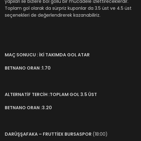
yapıları ile bizlere bol gollü bir mücadele izlettireceklerdir.
Toplam gol olarak da sürpriz kuponlar da 3.5 üst ve 4.5 üst
seçenekleri de değerlendirerek kazanabiliriz.
MAÇ SONUCU : İKİ TAKIMDA GOL ATAR
BETNANO ORAN :1.70
ALTERNATİF TERCİH :TOPLAM GOL 3.5 ÜST
BETNANO ORAN :3.20
DARÜŞŞAFAKA – FRUTTİEX BURSASPOR
(18:00)