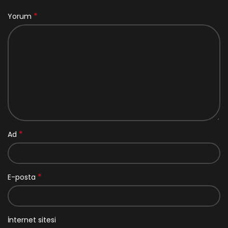
*
Yorum
*
Ad
*
E-posta
İnternet sitesi