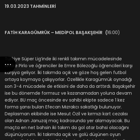
19.03.2023 TAHMİNLERİ
FATİH KARAGÜMRÜK – MEDİPOL BAŞAKŞEHİR (
16:00)
Türkiye Süper Lig’inde iki renkli takımın mücadelesinde
Andre Pirlo ve öğrenciler ile Emre Bölezoğlu öğrencileri karşı
karşıya geliyor. İki takımda açık ve göze hoş gelen futbol
ortaya koymaya çalışıyorlar. Özellikle Karagümrük oynadığı
son 3-4 mücadele de etkisini de daha da arttırdı. Başakşehir
ise bu dönemde formsuz ve kazanamadan yoluna devam
ediyor. BU maç öncesinde ev sahibi ekipte sadece 1 kez
forma şansı bulan Efecan Mızrakcı sakatlığı bulunuyor.
Deplasman ekibinde ise Mesut Özil ve kırmızı kart cezalısı
olan Adnan Januzaj maç kadrosunda yer alamayacak. Bu
maçta en net bahsin iki takım da gol atar bahsi olacağını
düşünüyorum. İki takımda açık ve golü düşünen oyun