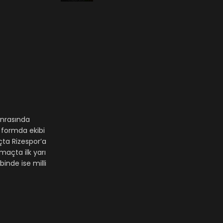
onrasında
 formda ekibi
ta Rizespor’a
maçta ilk yarı
nde ise milli