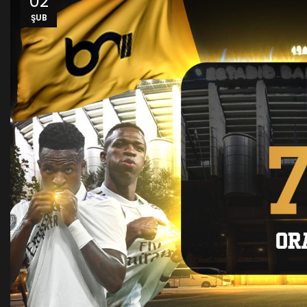
02
ŞUB