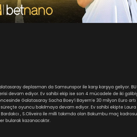
 Galatasaray deplasman da Samsunspor ile karşı karşıya geliyor. 
si devam ediyor. Ev sahibi ekip ise son 4 mücadele de iki galibiy
öncesinde Galatasaray Sacha Boey’i Bayern’e 30 milyon Euro artı 
 süreçte oyuncu bakılmaya devam ediyor. Ev sahibi ekipte Laura 
Bardakcı , S.Oliveira ile milli takımda olan Bakumbu maç kadros
r bularak kazanacaktır.