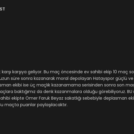
ÜST
 karşı karşıya geliyor. Bu maç öncesinde ev sahibi ekip 10 maç s
 uzun süre sonra kazanarak moral depolayan Hatayspor güçlü ve
asman ekibi ise üç maçlık kazanamama serisinden sonra son maç
 maçlara baktığımız da denk kazanmalara olduğu görebiliyoruz. BU 
ibi ekipte Ömer Faruk Beyaz sakatlığı sebebiyle deplasman ekibi
 maçta puanlar paylaşılacaktır.