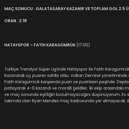
MAÇ SONUCU : GALATASARAY KAZANIR VE TOPLAM GOL 2.5 
ORAN : 2.18
HATAYSPOR – FATİH KARAGÜMRÜK
(17:00)
Türkiye Trendyol Süper Lig’inde Hatayspor ile Fatih Karagümrük
kazanarak üç puanın sahibi oldu. Volkan Demirel yönetiminde
Fatih Karagümrük karşısında puan ve puanların peşinde. Depl
patlayarak 4-0 kazandı ve moralli geldiler. İki ekip arasındaki
ve maç sonunda eşitliğin bozulmayacağını düşünüyorum. Ev sah
takımda olan Ryan Mendes maç kadrosunda yer almayacak. Bu