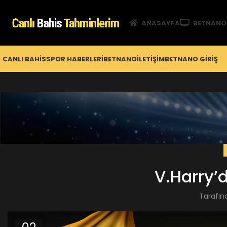
ANASAYFA
BETNANO
CANLI BAHIS
SPOR HABERLERI
BETNANO
İLETIŞIM
BETNANO GİRIŞ
V.Harry’
Tarafın