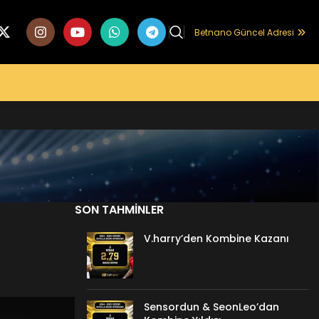
Betnano Güncel Adresi
SON TAHMINLER
V.harry’den Kombine Kazanı
Sensordun & SeonLeo’dan