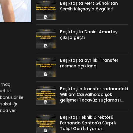
Beşiktaş’ta Mert Günok’tan
Semih Kılıçsoy’a övgüler!
Beşiktaş’ta Daniel Amartey
çıkışa geçti
Beşiktaş’ta ayrılık! Transfer
resmen açıklandı
BU maç
Beşiktaş’ın transfer radarındaki
et iki
William Carvalho’da şok
bonuslar ile
gelişme! Tecavüz suçlaması…
sakatlığı
unda yer
Beşiktaş Teknik Direktörü
Fernando Santos’a Sürpriz
Talip! Geri İstiyorlar!