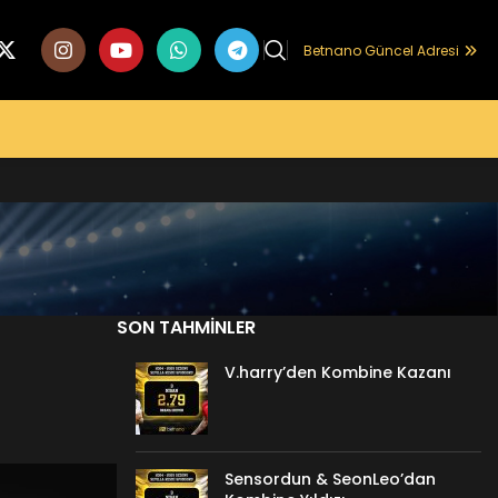
Betnano Güncel Adresi
SON TAHMINLER
V.harry’den Kombine Kazanı
Sensordun & SeonLeo’dan