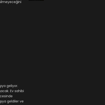
enilmeyeceğini
ıya geliyor.
acak. Ev sahibi
ncesinde
şıya geldiler ve