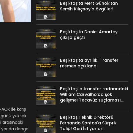
Beşiktaş’ta Mert Günok’tan
Semih Kılıçsoy’a övgüler!
Beşiktaş’ta Daniel Amartey
çıkışa geçti
Beşiktaş’ta ayrılık! Transfer
resmen açıklandı
Beşiktaş’ın transfer radarındaki
William Carvalho’da şok
gelişme! Tecavüz suçlaması…
AOK ile karşı
um gücü yüksek
Beşiktaş Teknik Direktörü
ki arasındaki
Fernando Santos’a Sürpriz
Talip! Geri İstiyorlar!
k yarıda denge