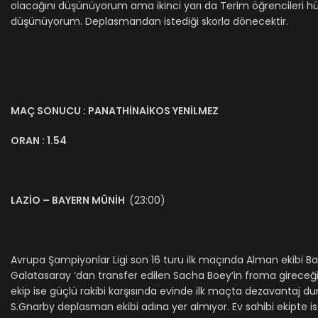
olacağını düşünüyorum ama ikinci yarı da Terim öğrencileri hü
düşünüyorum. Deplasmandan istediği skorla dönecektir.
MAÇ SONUCU : PANATHİNAİKOS YENİLMEZ
ORAN : 1.54
LAZİO – BAYERN MÜNİH
(23:00)
Avrupa Şampiyonlar Ligi son 16 turu ilk maçında Alman ekibi Baye
Galatasaray ‘dan transfer edilen Sacha Boey’in froma gireceği
ekip ise güçlü rakibi karşısında evinde ilk maçta dezavantaj
S.Gnarby deplasman ekibi adına yer almıyor. Ev sahibi ekipte ise P