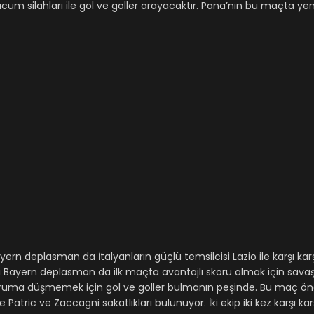
cum silahları ile gol ve goller arayacaktır. Pana’nın bu maçta y
rn deplasman da İtalyanların güçlü temsilcisi Lazio ile karşı karş
 Bayern deplasman da ilk maçta avantajlı skoru almak için savaş
 duruma düşmemek için gol ve goller bulmanın peşinde. Bu maç ö
atric ve Zaccagni sakatlıkları bulunuyor. İki ekip iki kez karşı kar