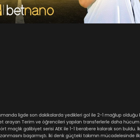
manda ligde son dakikalarda yedikleri gol ile 2-1 mağlup olduğu P
libiyet arayan Terim ve öğrencileri yapılan transferlerle daha hüc
dört maçlık galibiyet serisi AEK ile 1-1 berabere kalarak son buldu. İ
anmasını başarmıştı. İki denk güçteki takımın mücadelesinde il