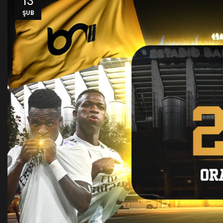
13
ŞUB