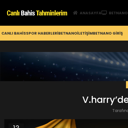
ANASAYFA
BETNANO
CANLI BAHIS
SPOR HABERLERI
BETNANO
İLETIŞIM
BETNANO GİRIŞ
V.harry’d
Tarafın