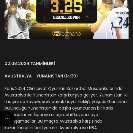
02.08.2024 TAHMİNLERİ
AVUSTRALYA – YUNANİSTAN (
14:30)
Paris 2024 Olimpiyat Oyunları Basketbol Müsabakalarında
Avustralya ile Yunanistan karşı karşıya geliyor. Yunanistan iki
maçını da kaybederek büyük hayal kırıklığı yaşadı. Giannis’in
bulunduğu Yunanistan’da başka oyuncudan bir katkı
alamadılar ve İspanya maçı dahil kazanmaya
yaklaşamadılar. Bu maçta Avustralya karşısında
kazanmalarını bekliyorum. Avustralya ise NBA