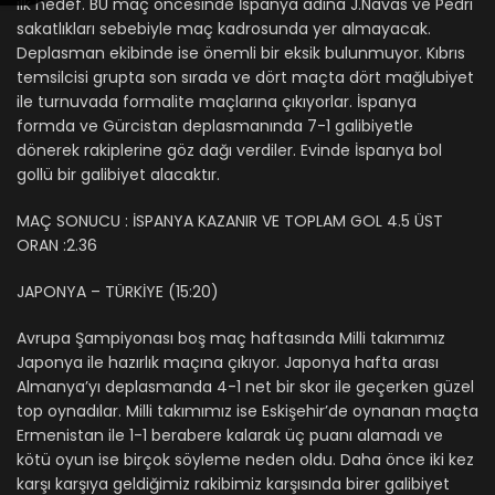
ilk hedef. BU maç öncesinde İspanya adına J.Navas ve Pedri
sakatlıkları sebebiyle maç kadrosunda yer almayacak.
Deplasman ekibinde ise önemli bir eksik bulunmuyor. Kıbrıs
temsilcisi grupta son sırada ve dört maçta dört mağlubiyet
ile turnuvada formalite maçlarına çıkıyorlar. İspanya
formda ve Gürcistan deplasmanında 7-1 galibiyetle
dönerek rakiplerine göz dağı verdiler. Evinde İspanya bol
gollü bir galibiyet alacaktır.
MAÇ SONUCU : İSPANYA KAZANIR VE TOPLAM GOL 4.5 ÜST
ORAN :2.36
JAPONYA – TÜRKİYE (15:20)
Avrupa Şampiyonası boş maç haftasında Milli takımımız
Japonya ile hazırlık maçına çıkıyor. Japonya hafta arası
Almanya’yı deplasmanda 4-1 net bir skor ile geçerken güzel
top oynadılar. Milli takımımız ise Eskişehir’de oynanan maçta
Ermenistan ile 1-1 berabere kalarak üç puanı alamadı ve
kötü oyun ise birçok söyleme neden oldu. Daha önce iki kez
karşı karşıya geldiğimiz rakibimiz karşısında birer galibiyet