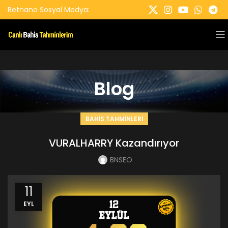
Betnano Sosyal Medya:
Blog
BAHIS TAHMINLERI
VURALHARRY Kazandırıyor
BNSEO
11
EYL