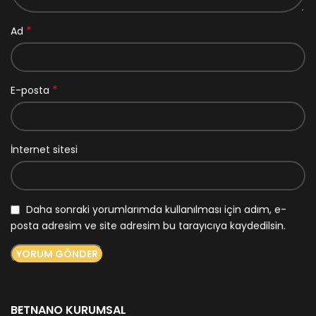
*
Ad
*
E-posta
İnternet sitesi
Daha sonraki yorumlarımda kullanılması için adım, e-
posta adresim ve site adresim bu tarayıcıya kaydedilsin.
BETNANO KURUMSAL