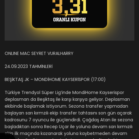
ONLINE MAC SEYRET VURALHARRY
24.09.2023 TAHMİNLERİ
BEŞİKTAŞ JK – MONDİHOME KAYSERİSPOR (17:00)
Türkiye Trendyol Süper Lig’inde MondiHome Kayserispor
deplasman da Beşiktaş ile karşı karşıya geliyor. Deplasman
ekibinde başlamak istiyorum. Sezona transfer yapmadan
başlayan sarı kırmzılı ekip transfer tahtasını son gün açarak
kadrosunu 7 oyuncu ile güçlendirdi. Çağdaş Atan ile sezona
başladıktan sonra Recep Uçar ile yoluna devam sarı kırmızılı
ekip ilk maçında kazanarak yoluna kaybetmeden devam