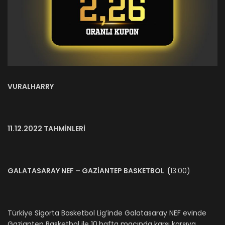
VURALHARRY
11.12.2022 TAHMİNLERİ
GALATASARAY NEF – GAZİANTEP BASKETBOL (
13:00)
Türkiye Sigorta Basketbol Lig’inde Galatasaray NEF evinde
Gaziantep Basketbol ile 10.hafta maçında karşı karşıya