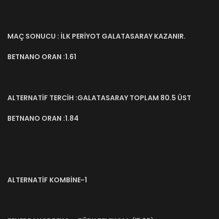
MAÇ SONUCU : İLK PERİYOT GALATASARAY KAZANIR.
BETNANO ORAN :1.61
ALTERNATİF TERCİH :GALATASARAY TOPLAM 80.5 ÜST
BETNANO ORAN :1.84
ALTERNATİF KOMBİNE-1