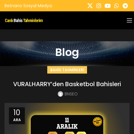
Betnano Sosyal Medya:
Blog
BAHIS TAHMINLERI
VURALHARRY’den Basketbol Bahisleri
BNSEO
10
ARA