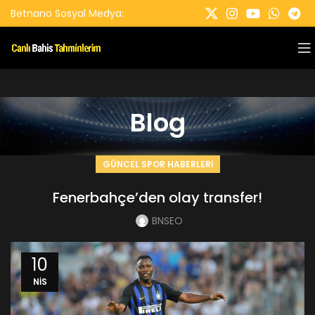
Betnano Sosyal Medya:
Blog
GÜNCEL SPOR HABERLERİ
Fenerbahçe’den olay transfer!
BNSEO
10
NIS