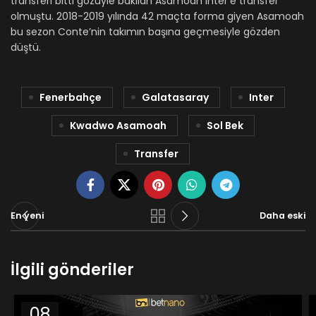
transferi bitti gözüyle bakılan Asamoah Inter’e transfer
olmuştu. 2018-2019 yılında 42 maçta forma giyen Asamoah
bu sezon Conte’nin takımın başına geçmesiyle gözden
düştü.
Fenerbahçe
Galatasaray
Inter
Kwadwo Asamoah
Sol Bek
Transfer
En yeni
Daha eski
İlgili gönderiler
08