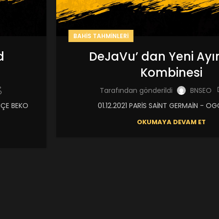
BAHIS TAHMINLERI
d
DeJaVu’ dan Yeni Ayın
Kombinesi
Tarafından gönderildi
BNSEO
HÇE BEKO
01.12.2021 PARİS SAİNT GERMAİN - OGC
OKUMAYA DEVAM ET