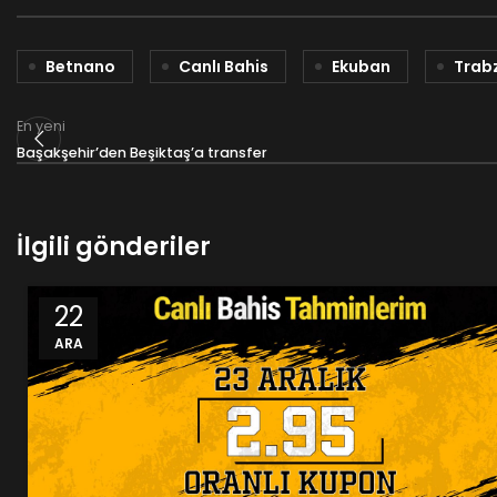
Betnano
Canlı Bahis
Ekuban
Trab
En yeni
Başakşehir’den Beşiktaş’a transfer
İlgili gönderiler
22
ARA