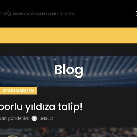
 TV
NANO ASISTAN CANLI DESTEK
Blog
SPOR HABERLERI
rlu yıldıza talip!
dan gönderildi
BNSEO