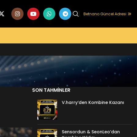
Betnano Güncel Adresi
SON TAHMINLER
V.harry’den Kombine Kazanı
Sensordun & SeonLeo’dan