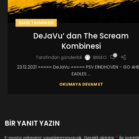
BAHIS TAHMINLERI
DeJaVu’ dan The Scream
Kombinesi
0
Tarafından gönderildi
BNSEO
23.12.2021 ===== DeJaVu ===== PSV EİNDHOVEN - GO AH
EAGLES ...
OKUMAYA DEVAM ET
BIR YANIT YAZIN
*
E-posta adresiniz yayınlanmayacak.
Gerekli alanlar
ile işaret