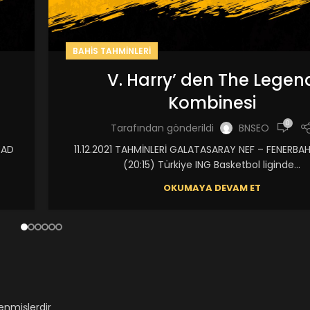
BAHIS TAHMINLERI
V. Harry’ den The Legen
Kombinesi
0
Tarafından gönderildi
BNSEO
EAD
11.12.2021 TAHMİNLERİ GALATASARAY NEF – FENERBA
(20:15) Türkiye ING Basketbol liginde...
OKUMAYA DEVAM ET
lenmişlerdir