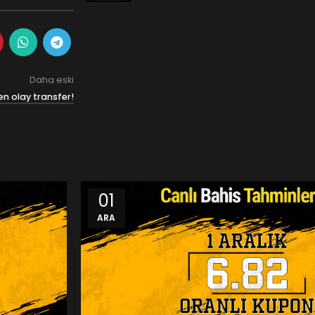
Daha eski
n olay transfer!
01
ARA