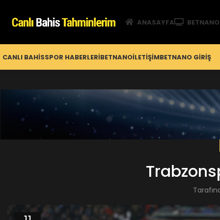
ANASAYFA
BETNANO
CANLI BAHIS
SPOR HABERLERI
BETNANO
İLETIŞIM
BETNANO GİRIŞ
Trabzonspo
Tarafın