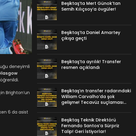
Beşiktaş’ta Mert Günok’tan
Semih Kılıçsoy’a övgüler!
Beşiktaş’ta Daniel Amartey
çıkışa geçti
Beşiktaş’ta ayrılık! Transfer
olduğu deneyimli
resmen açıklandı
Glasgow
öğrenildi.
Beşiktaş’ın transfer radarındaki
çin Brighton’un
William Carvalho’da şok
gelişme! Tecavüz suçlaması…
ken 6 da asist
Beşiktaş Teknik Direktörü
Fernando Santos’a Sürpriz
Talip! Geri İstiyorlar!