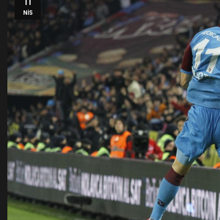
11
NIS