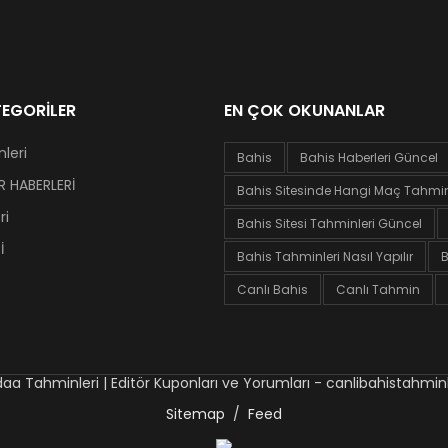
EGORILER
EN ÇOK OKUNANLAR
leri
Bahis
Bahis Haberleri Güncel
 HABERLERİ
Bahis Sitesinde Hangi Maç Tahminl
ri
Bahis Sitesi Tahminleri Güncel
İ
Bahis Tahminleri Nasıl Yapılır
B
Canlı Bahis
Canlı Tahmin
daa Tahminleri | Editör Kuponları ve Yorumları - canlibahistahmi
Sitemap
/
Feed